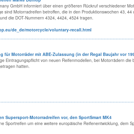
any GmbH informiert über einen größeren Rückruf verschiedener Mot
e sind Motorradreifen betroffen, die in den Produktionswochen 43, 44
n und die DOT-Nummern 4324, 4424, 4524 tragen.
p.eu/de_de/motorcycle/voluntary-recall.html
g für Motorräder mit ABE-Zulassung (in der Regal Baujahr vor 19
ige Eintragungspflicht von neuen Reifenmodellen, bei Motorrädern die b
etragen hatten.
uen Supersport-Motorradreifen vor, den SportSmart MK4
ne Sportreifen um eine weitere europäische Reifenentwicklung, dem 