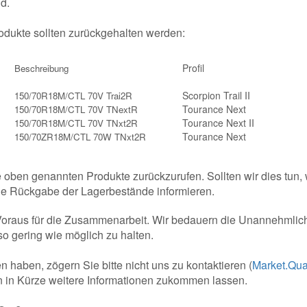
d.
dukte sollten zurückgehalten werden:
Profil
Beschreibung
Scorpion Trail II
150/70R18M/CTL 70V Trai2R
Tourance Next
150/70R18M/CTL 70V TNextR
Tourance Next II
150/70R18M/CTL 70V TNxt2R
Tourance Next
150/70ZR18M/CTL 70W TNxt2R
ie oben genannten Produkte zurückzurufen. Sollten wir dies tun,
die Rückgabe der Lagerbestände informieren.
Voraus für die Zusammenarbeit. Wir bedauern die Unannehmlic
so gering wie möglich zu halten.
n haben, zögern Sie bitte nicht uns zu kontaktieren (
Market.Qua
 in Kürze weitere Informationen zukommen lassen.