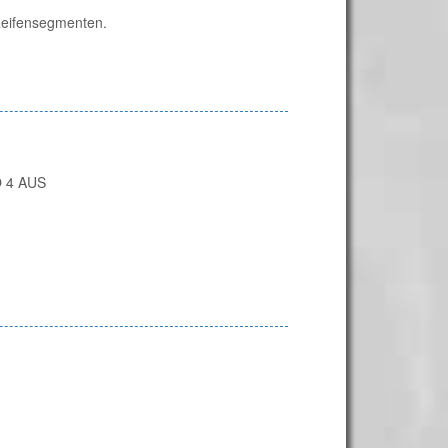
 Reifensegmenten.
 4 AUS