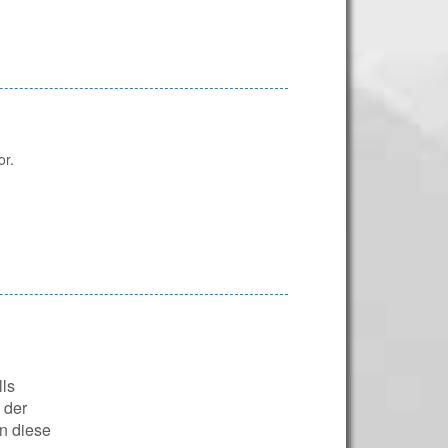
or.
lls
 der
n diese