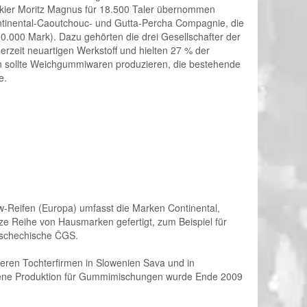
kier Moritz Magnus für 18.500 Taler übernommen
ontinental-Caoutchouc- und Gutta-Percha Compagnie, die
.000 Mark). Dazu gehörten die drei Gesellschafter der
eit neuartigen Werkstoff und hielten 27 % der
en sollte Weichgummiwaren produzieren, die bestehende
e.
kw-Reifen (Europa) umfasst die Marken Continental,
nze Reihe von Hausmarken gefertigt, zum Beispiel für
 tschechische ČGS.
eren Tochterfirmen in Slowenien Sava und in
iebene Produktion für Gummimischungen wurde Ende 2009