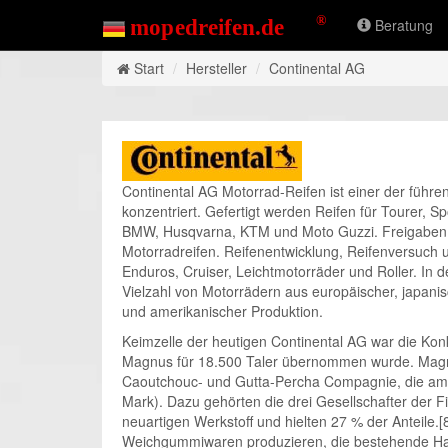
Beratung
Start
Hersteller
Continental AG
Continental AG Motorrad-Reifen ist einer der führ
konzentriert. Gefertigt werden Reifen für Tourer, Sp
BMW, Husqvarna, KTM und Moto Guzzi. Freigaben bes
Motorradreifen. Reifenentwicklung, Reifenversuch u
Enduros, Cruiser, Leichtmotorräder und Roller. In
Vielzahl von Motorrädern aus europäischer, japani
und amerikanischer Produktion.
Keimzelle der heutigen Continental AG war die K
Magnus für 18.500 Taler übernommen wurde. Magnus
Caoutchouc- und Gutta-Percha Compagnie, die am 
Mark). Dazu gehörten die drei Gesellschafter de
neuartigen Werkstoff und hielten 27 % der Anteile
Weichgummiwaren produzieren, die bestehende Ha