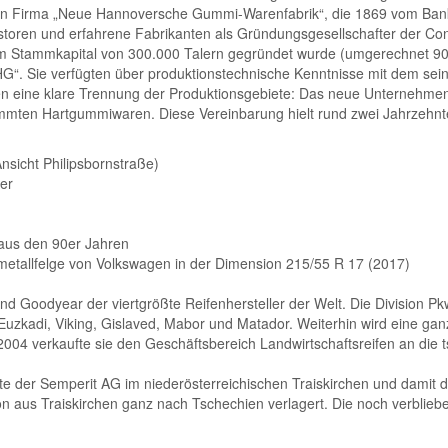
en Firma „Neue Hannoversche Gummi-Warenfabrik“, die 1869 vom Ban
estoren und erfahrene Fabrikanten als Gründungsgesellschafter der C
nem Stammkapital von 300.000 Talern gegründet wurde (umgerechnet 900
ie verfügten über produktionstechnische Kenntnisse mit dem seinerz
rten eine klare Trennung der Produktionsgebiete: Das neue Unternehm
ten Hartgummiwaren. Diese Vereinbarung hielt rund zwei Jahrzehnt
sicht Philipsbornstraße)
er
 aus den 90er Jahren
metallfelge von Volkswagen in der Dimension 215/55 R 17 (2017)
und Goodyear der viertgrößte Reifenhersteller der Welt. Die Division P
 Euzkadi, Viking, Gislaved, Mabor und Matador. Weiterhin wird eine ga
004 verkaufte sie den Geschäftsbereich Landwirtschaftsreifen an die
e der Semperit AG im niederösterreichischen Traiskirchen und damit d
on aus Traiskirchen ganz nach Tschechien verlagert. Die noch verbl