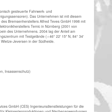
ronisch gesteuerte Fahrwerk- und
unigungssensoren). Das Unternehmen ist mit diesem
erb des Bremsenherstellers Alfred Teves GmbH 1998 mit
ektronikherstellers Temic in Nürnberg (2001 von
bein des Unternehmens. 2004 lag der Anteil am
ngszentrum mit Testgelände (♁46° 22′ 15″ N, 84° 34′
n Wietze-Jeversen in der Südheide.
en, Insassenschutz)
vices GmbH (CES) Ingenieursdienstleistungen für die
ns für Kleinserienproduktionen und Nischenanwendungen