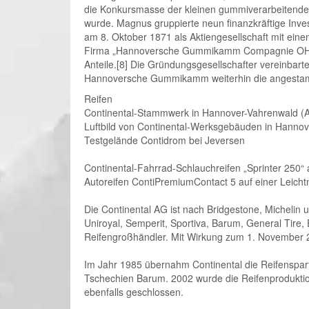
die Konkursmasse der kleinen gummiverarbeitend
wurde. Magnus gruppierte neun finanzkräftige Inv
am 8. Oktober 1871 als Aktiengesellschaft mit ei
Firma „Hannoversche Gummikamm Compagnie OHG“. S
Anteile.[8] Die Gründungsgesellschafter vereinba
Hannoversche Gummikamm weiterhin die angestamm
Reifen
Continental-Stammwerk in Hannover-Vahrenwald (An
Luftbild von Continental-Werksgebäuden in Hannov
Testgelände Contidrom bei Jeversen
Continental-Fahrrad-Schlauchreifen „Sprinter 250“
Autoreifen ContiPremiumContact 5 auf einer Leicht
Die Continental AG ist nach Bridgestone, Michelin 
Uniroyal, Semperit, Sportiva, Barum, General Tire,
Reifengroßhändler. Mit Wirkung zum 1. November 2
Im Jahr 1985 übernahm Continental die Reifenspart
Tschechien Barum. 2002 wurde die Reifenprodukti
ebenfalls geschlossen.