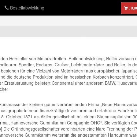
Bestellabwicklung
:
enden Hersteller von Motorradreifen. Reifenentwicklung, Reifenversuch
orttourer, Sportler, Enduros, Cruiser, Leichtmotorräder und Roller. In 
tehen für eine Vielzahl von Motorrädern aus europäischer, japanische
nd die deutsche Produktion sind im hessischen Korbach konzentriert. Ge
 der Erstausrüstung beliefert Continental unter anderem BMW, Husqvar
scher
onkursmasse der kleinen gummiverarbeitenden Firma „Neue Hannoversc
 gruppierte neun finanzkräftige Investoren und erfahrene Fabrikante
8. Oktober 1871 als Aktiengesellschaft mit einem Stammkapital von 
r Firma „Hannoversche Gummikamm Compagnie OHG“. Sie verfügten über
.[8] Die Gründungsgesellschafter vereinbarten eine klare Trennung der
nnoversche Gummikamm weiterhin die angestammten Hartgummiwaren. 