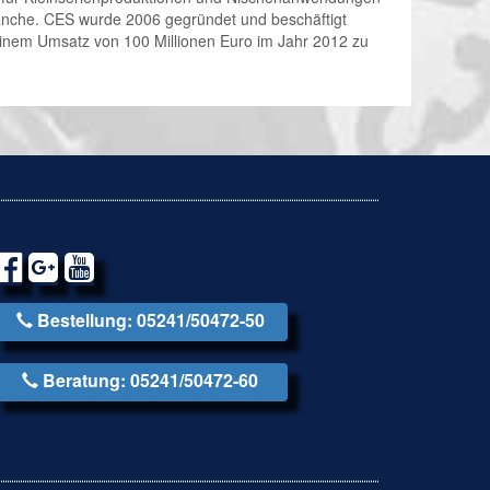
ranche. CES wurde 2006 gegründet und beschäftigt
einem Umsatz von 100 Millionen Euro im Jahr 2012 zu
Bestellung: 05241/50472-50
Beratung: 05241/50472-60