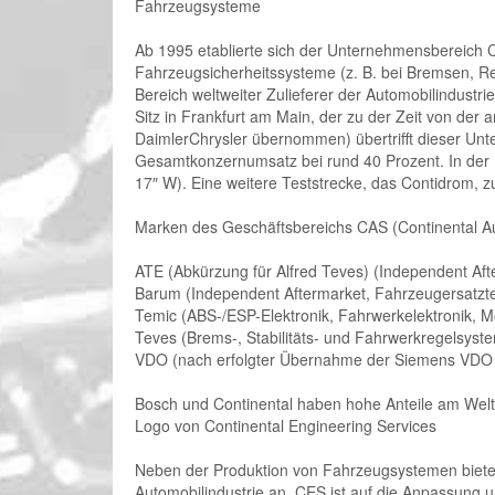
Fahrzeugsysteme
Ab 1995 etablierte sich der Unternehmensbereich C
Fahrzeugsicherheitssysteme (z. B. bei Bremsen, R
Bereich weltweiter Zulieferer der Automobilindust
Sitz in Frankfurt am Main, der zu der Zeit von de
DaimlerChrysler übernommen) übertrifft dieser Un
Gesamtkonzernumsatz bei rund 40 Prozent. In der 
17″ W). Eine weitere Teststrecke, das Contidrom, 
Marken des Geschäftsbereichs CAS (Continental A
ATE (Abkürzung für Alfred Teves) (Independent Aft
Barum (Independent Aftermarket, Fahrzeugersatzte
Temic (ABS-/ESP-Elektronik, Fahrwerkelektronik, 
Teves (Brems-, Stabilitäts- und Fahrwerkregelsyst
VDO (nach erfolgter Übernahme der Siemens VDO
Bosch und Continental haben hohe Anteile am Wel
Logo von Continental Engineering Services
Neben der Produktion von Fahrzeugsystemen bietet 
Automobilindustrie an. CES ist auf die Anpassung 