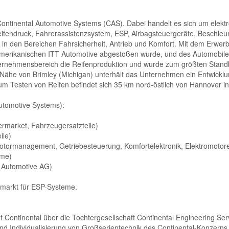
ontinental Automotive Systems (CAS). Dabei handelt es sich um elekt
eifendruck, Fahrerassistenzsystem, ESP, Airbagsteuergeräte, Beschle
rie in den Bereichen Fahrsicherheit, Antrieb und Komfort. Mit dem Erw
r amerikanischen ITT Automotive abgestoßen wurde, und des Automobilel
ternehmensbereich die Reifenproduktion und wurde zum größten Stand
Nähe von Brimley (Michigan) unterhält das Unternehmen ein Entwicklu
zum Testen von Reifen befindet sich 35 km nord-östlich von Hannover i
utomotive Systems):
ermarket, Fahrzeugersatzteile)
ile)
Motormanagement, Getriebesteuerung, Komfortelektronik, Elektromotor
eme)
 Automotive AG)
tmarkt für ESP-Systeme.
Continental über die Tochtergesellschaft Continental Engineering Ser
und Individualisierung von Großserientechnik des Continental-Konzer