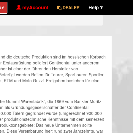
myAccount
Help
DEALER
 und die deutsche Produktion sind im hessischen Korbach
der Erstausrüstung beliefert Continental unter anderem
r ist einer der führenden Hersteller von
fertigt werden Reifen für Tourer, Sporttourer, Sportler,
na, KTM und Moto Guzzi. Freigaben bestehen für eine
he Gummi-Warenfabrik“, die 1869 vom Bankier Moritz
n als Gründungsgesellschafter der Continental-
300.000 Talern gegründet wurde (umgerechnet 900.000
 produktionstechnische Kenntnisse mit dem seinerzeit
 Produktionsgebiete: Das neue Unternehmen sollte
Diese Vereinbarung hielt rund zwei Jahrzehnte. war