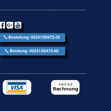
Bestellung: 05241/50472-50
Beratung: 05241/50472-60