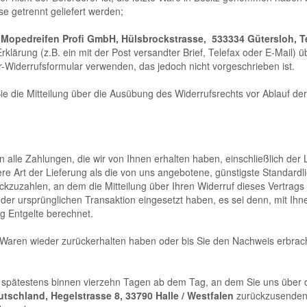
se getrennt geliefert werden;
(
Mopedreifen Profi GmbH,
Hülsbrockstrasse, 533334 Gütersloh
, 
Erklärung (z.B. ein mit der Post versandter Brief, Telefax oder E-Mail) 
r-Widerrufsformular verwenden, das jedoch nicht vorgeschrieben ist.
Sie die Mitteilung über die Ausübung des Widerrufsrechts vor Ablauf der
 alle Zahlungen, die wir von Ihnen erhalten haben, einschließlich der
ere Art der Lieferung als die von uns angebotene, günstigste Standardl
zuzahlen, an dem die Mitteilung über Ihren Widerruf dieses Vertrags
der ursprünglichen Transaktion eingesetzt haben, es sei denn, mit Ihn
g Entgelte berechnet.
e Waren wieder zurückerhalten haben oder bis Sie den Nachweis erbra
 spätestens binnen vierzehn Tagen ab dem Tag, an dem Sie uns über de
tschland, Hegelstrasse 8, 33790 Halle / Westfalen
zurückzusenden o