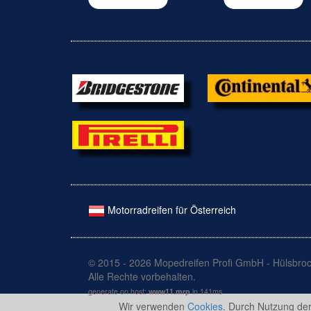
Motorradreifen für Österreich
© 2015 - 2026 Mopedreifen Profi GmbH - Hülsbroc
Alle Rechte vorbehalten.
generate on host:
www11.mrp
in 141ms
Wir verwenden
Cookies
. Durch Nutzung de