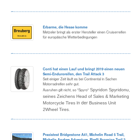
Erbarme, die Hesse komme
Metzeler bringt als erster Hersteller einen Cruiserreifen
für europäische Wetterbedingungen
Conti hat einen Lauf und bringt 2019 einen neuen
Semi-Enduroreifen, den Trail Attack 3
Seit einiger Zeit läuft es bei Continental in Sachen
Motorradreifen sehr gut.
Ausruhen gilt nicht, so "Spyro"
Spyridon Spyridonu,
seines Zeichens Head of Sales & Marketing
in der
Motorcycle Tires
Business Unit
2Wheel Tires.
Praxistest Bridgestone A41, Michelin Road 5 Trail,
Michelin Anakee Adventure, Pirelli Scorpion Trail 2