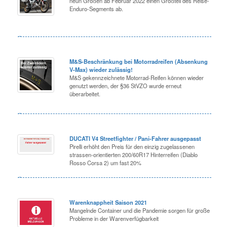
neun Größen ab Februar 2022 einen Großteil des Reise-
Enduro-Segments ab.
M&S-Beschränkung bei Motorradreifen (Absenkung
V-Max) wieder zulässig!
M&S gekennzeichnete Motorrad-Reifen können wieder
genutzt werden, der §36 StVZO wurde erneut
überarbeitet.
DUCATI V4 Streetfighter / Pani-Fahrer ausgepasst
Pirelli erhöht den Preis für den einzig zugelassenen
strassen-orientierten 200/60R17 Hinterreifen (Diablo
Rosso Corsa 2) um fast 20%
Warenknappheit Saison 2021
Mangelnde Container und die Pandemie sorgen für große
Probleme in der Warenverfügbarkeit