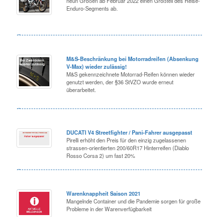
neun Größen ab Februar 2022 einen Großteil des Reise-
Enduro-Segments ab.
M&S-Beschränkung bei Motorradreifen (Absenkung
V-Max) wieder zulässig!
M&S gekennzeichnete Motorrad-Reifen können wieder
genutzt werden, der §36 StVZO wurde erneut
überarbeitet.
DUCATI V4 Streetfighter / Pani-Fahrer ausgepasst
Pirelli erhöht den Preis für den einzig zugelassenen
strassen-orientierten 200/60R17 Hinterreifen (Diablo
Rosso Corsa 2) um fast 20%
Warenknappheit Saison 2021
Mangelnde Container und die Pandemie sorgen für große
Probleme in der Warenverfügbarkeit