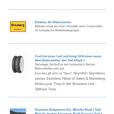
Erbarme, die Hesse komme
Metzeler bringt als erster Hersteller einen Cruiserreifen
für europäische Wetterbedingungen
Conti hat einen Lauf und bringt 2019 einen neuen
Semi-Enduroreifen, den Trail Attack 3
Seit einiger Zeit läuft es bei Continental in Sachen
Motorradreifen sehr gut.
Ausruhen gilt nicht, so "Spyro"
Spyridon Spyridonu,
seines Zeichens Head of Sales & Marketing
in der
Motorcycle Tires
Business Unit
2Wheel Tires.
Praxistest Bridgestone A41, Michelin Road 5 Trail,
Michelin Anakee Adventure, Pirelli Scorpion Trail 2