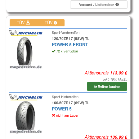
Versand / Lieferzeiten
TÜV
TÜV
Sport-Vorderreifen
120/70ZR17 (58W) TL
POWER 5 FRONT
72 x verfügbar
Aktionspreis
inkl. 19% MwSt.
Reifen kaufen
Sport-Hinterreifen
160/60ZR17 (69W) TL
POWER 5
nicht am Lager
Aktionspreis