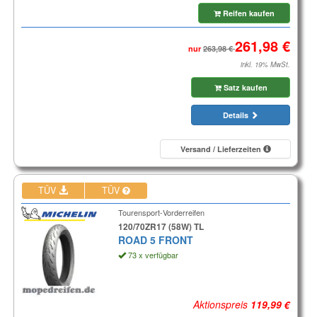
Reifen kaufen
nur
inkl. 19% MwSt.
Satz kaufen
Details
Versand / Lieferzeiten
TÜV
TÜV
Tourensport-Vorderreifen
120/70ZR17 (58W) TL
ROAD 5 FRONT
73 x verfügbar
Aktionspreis