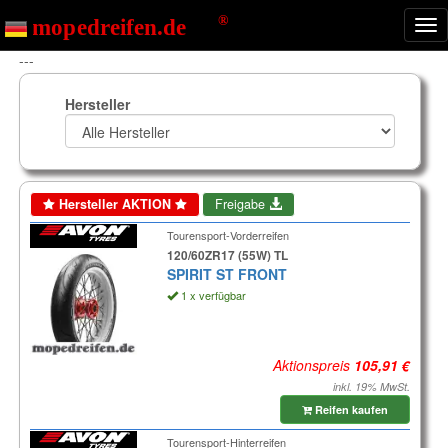
Nav
ein
---
Hersteller
Hersteller AKTION
Freigabe
Tourensport-Vorderreifen
120/60ZR17 (55W) TL
SPIRIT ST FRONT
1 x verfügbar
Aktionspreis
inkl. 19% MwSt.
Reifen kaufen
Tourensport-Hinterreifen