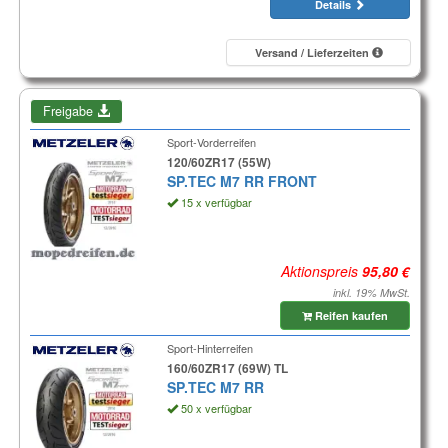
Details
Versand / Lieferzeiten
Freigabe
Sport-Vorderreifen
120/60ZR17 (55W)
SP.TEC M7 RR FRONT
15 x verfügbar
Aktionspreis
inkl. 19% MwSt.
Reifen kaufen
Sport-Hinterreifen
160/60ZR17 (69W) TL
SP.TEC M7 RR
50 x verfügbar