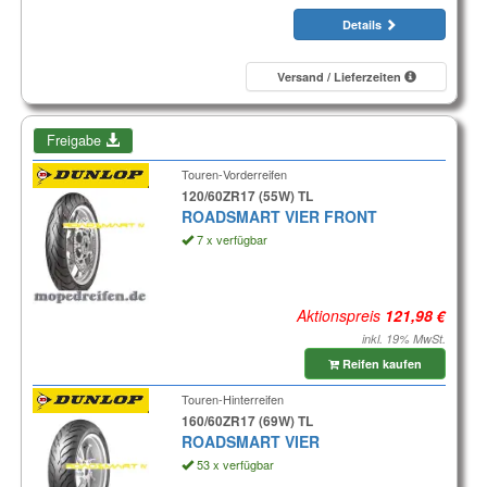
Details
Versand / Lieferzeiten
Freigabe
Touren-Vorderreifen
120/60ZR17 (55W) TL
ROADSMART VIER FRONT
7 x verfügbar
Aktionspreis
inkl. 19% MwSt.
Reifen kaufen
Touren-Hinterreifen
160/60ZR17 (69W) TL
ROADSMART VIER
53 x verfügbar