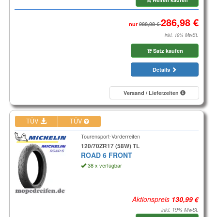
nur
inkl. 19% MwSt.
Satz kaufen
Details
Versand / Lieferzeiten
TÜV
TÜV
Tourensport-Vorderreifen
120/70ZR17 (58W) TL
ROAD 6 FRONT
38 x verfügbar
Aktionspreis
inkl. 19% MwSt.