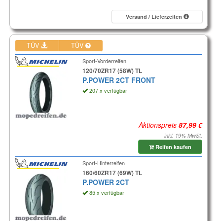
Versand / Lieferzeiten
TÜV
TÜV
Sport-Vorderreifen
120/70ZR17 (58W) TL
P.POWER 2CT FRONT
207 x verfügbar
Aktionspreis
inkl. 19% MwSt.
Reifen kaufen
Sport-Hinterreifen
160/60ZR17 (69W) TL
P.POWER 2CT
85 x verfügbar