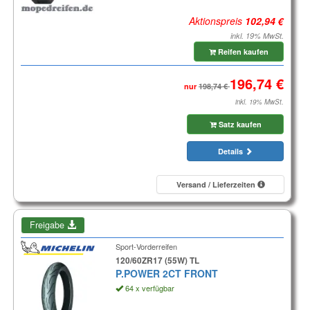
Aktionspreis
inkl. 19% MwSt.
Reifen kaufen
nur
inkl. 19% MwSt.
Satz kaufen
Details
Versand / Lieferzeiten
Freigabe
Sport-Vorderreifen
120/60ZR17 (55W) TL
P.POWER 2CT FRONT
64 x verfügbar