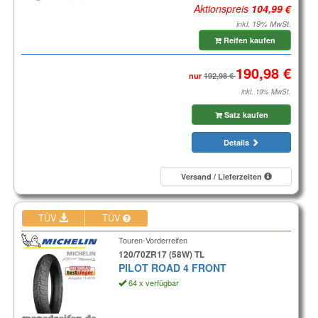
Aktionspreis
inkl. 19% MwSt.
Reifen kaufen
nur
inkl. 19% MwSt.
Satz kaufen
Details
Versand / Lieferzeiten
TÜV
TÜV
Touren-Vorderreifen
120/70ZR17 (58W) TL
PILOT ROAD 4 FRONT
64 x verfügbar