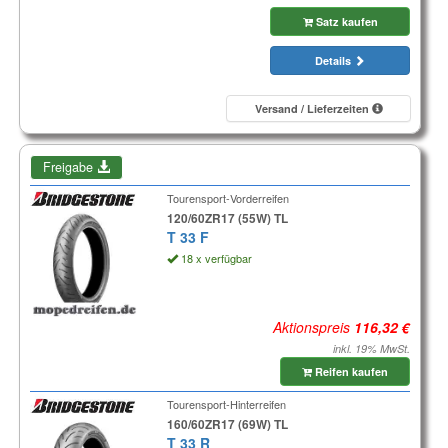
Satz kaufen
Details
Versand / Lieferzeiten
Freigabe
Tourensport-Vorderreifen
120/60ZR17 (55W) TL
T 33 F
18 x verfügbar
Aktionspreis
inkl. 19% MwSt.
Reifen kaufen
Tourensport-Hinterreifen
160/60ZR17 (69W) TL
T 33 R