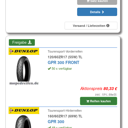
Satz kaufen
Details
Versand / Lieferzeiten
Freigabe
Tourensport-Vorderreifen
120/60ZR17 (55W) TL
GPR 300 FRONT
50 x verfügbar
Aktionspreis
inkl. 19% MwSt.
Reifen kaufen
Tourensport-Hinterreifen
160/60ZR17 (69W) TL
GPR 300
49 x verfügbar