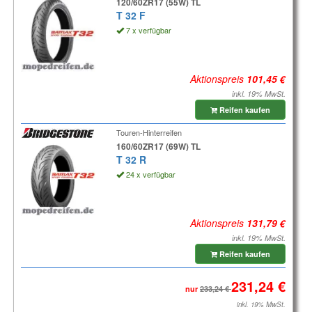
120/60ZR17 (55W) TL
T 32 F
7 x verfügbar
Aktionspreis
inkl. 19% MwSt.
Reifen kaufen
Touren-Hinterreifen
160/60ZR17 (69W) TL
T 32 R
24 x verfügbar
Aktionspreis
inkl. 19% MwSt.
Reifen kaufen
nur
inkl. 19% MwSt.