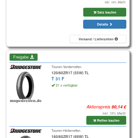
inkl. 19% MwSt.
Satz kaufen
Details
Versand / Lieferzeiten
Freigabe
Touren-Vorderreifen
120/60ZR17 (55W) TL
T 31 F
21 x verfügbar
Aktionspreis
inkl. 19% MwSt.
Reifen kaufen
Touren-Hinterreifen
160/60ZR17 (69W) TL