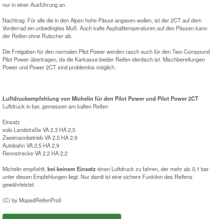
nur in einer Ausführung an.
Nachtrag: Für alle die in den Alpen hohe Pässe angasen wollen, ist der 2CT auf dem
Vorderrad ein unbedingtes Muß. Auch kalte Asphalttemperaturen auf den Pässen kann
der Reifen ohne Rutscher ab.
Die Freigaben für den normalen Pilot Power werden rasch auch für den Two-Compound
Pilot Power übertragen, da die Karkasse beider Reifen identisch ist. Mischbereifungen
Power und Power 2CT sind problemlos möglich.
Luftdruckempfehlung von Michelin für den Pilot Power und Pilot Power 2CT
Luftdruck in bar, gemessen am kalten Reifen
Einsatz
solo Landstraße VA 2,3 HA 2,5
Zweimannbetrieb VA 2,5 HA 2,9
Autobahn VA 2,5 HA 2,9
Rennstrecke VA 2,2 HA 2,2
Michelin empfiehlt,
bei keinem Einsatz
einen Luftdruck zu fahren, der mehr als 0,1 bar
unter diesen Empfehlungen liegt. Nur damit ist eine sichere Funktion des Reifens
gewährleistet.
(C) by MopedReifenProfi