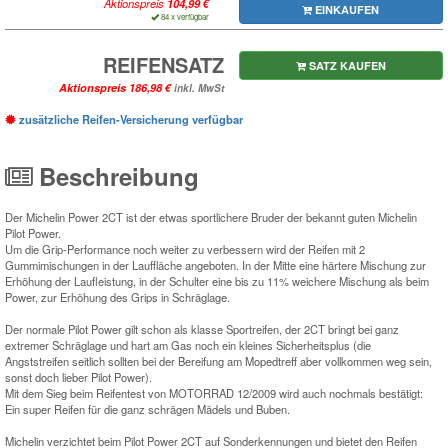
Aktionspreis
EINKAUFEN
84 x verfügbar
REIFENSATZ
SATZ KAUFEN
Aktionspreis
inkl. MwSt
zusätzliche Reifen-Versicherung verfügbar
Beschreibung
Der Michelin Power 2CT ist der etwas sportlichere Bruder der bekannt guten Michelin
Pilot Power.
Um die Grip-Performance noch weiter zu verbessern wird der Reifen mit 2
Gummimischungen in der Lauffläche angeboten. In der Mitte eine härtere Mischung zur
Erhöhung der Laufleistung, in der Schulter eine bis zu 11% weichere Mischung als beim
Power, zur Erhöhung des Grips in Schräglage.
Der normale Pilot Power gilt schon als klasse Sportreifen, der 2CT bringt bei ganz
extremer Schräglage und hart am Gas noch ein kleines Sicherheitsplus (die
Angststreifen seitlich sollten bei der Bereifung am Mopedtreff aber vollkommen weg sein,
sonst doch lieber Pilot Power).
Mit dem Sieg beim Reifentest von MOTORRAD 12/2009 wird auch nochmals bestätigt:
Ein super Reifen für die ganz schrägen Mädels und Buben.
Michelin verzichtet beim Pilot Power 2CT auf Sonderkennungen und bietet den Reifen