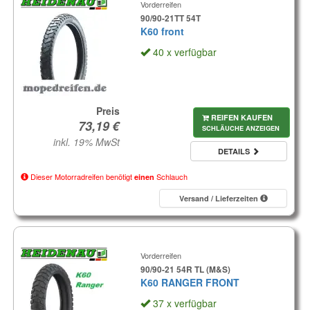
Vorderreifen
90/90-21TT 54T
K60 front
40 x verfügbar
Preis
REIFEN KAUFEN
SCHLÄUCHE ANZEIGEN
inkl. 19% MwSt
DETAILS
Dieser Motorradreifen benötigt
Schlauch
einen
Versand / Lieferzeiten
Vorderreifen
90/90-21 54R TL (M&S)
K60 RANGER FRONT
37 x verfügbar