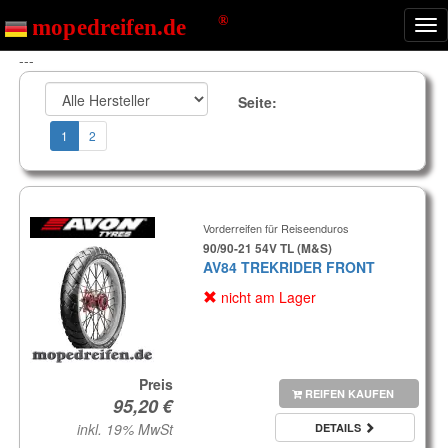
Nav
ein
---
Seite:
1
2
Vorderreifen für Reiseenduros
90/90-21 54V TL (M&S)
AV84 TREKRIDER FRONT
nicht am Lager
Preis
REIFEN KAUFEN
inkl. 19% MwSt
DETAILS