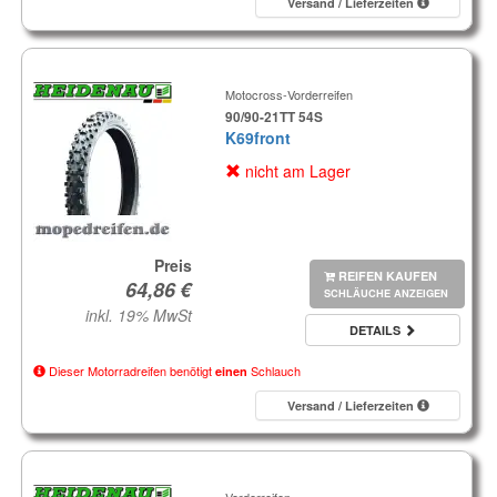
Versand / Lieferzeiten
Motocross-Vorderreifen
90/90-21TT 54S
K69front
nicht am Lager
Preis
REIFEN KAUFEN
SCHLÄUCHE ANZEIGEN
inkl. 19% MwSt
DETAILS
Dieser Motorradreifen benötigt
Schlauch
einen
Versand / Lieferzeiten