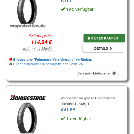
A41 F
19 x verfügbar
Aktionspreis
REIFEN KAUFEN
inkl. 19% MwSt
DETAILS
Bridgestone "Fahrspass-Versicherung" verfügbar.
Dieser Motorradreifen benötigt
Schlauch
keinen
Versand / Lieferzeiten
Vorderreifen für grosse Reiseenduros
90/90V21 (54V) TL
A41 FE
1 x verfügbar