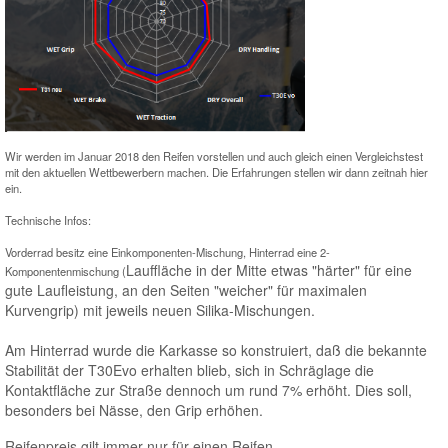
Wir werden im Januar 2018 den Reifen vorstellen und auch gleich einen Vergleichstest
mit den aktuellen Wettbewerbern machen. Die Erfahrungen stellen wir dann zeitnah hier
ein.
Technische Infos:
Vorderrad besitz eine Einkomponenten-Mischung, Hinterrad eine 2-
Lauffläche in der Mitte etwas "härter" für eine
Komponentenmischung (
gute Laufleistung, an den Seiten "weicher" für maximalen
Kurvengrip) mit jeweils neuen Silika-Mischungen.
Am Hinterrad wurde die Karkasse so konstruiert, daß die bekannte
Stabilität der T30Evo erhalten blieb, sich in Schräglage die
Kontaktfläche zur Straße dennoch um rund 7% erhöht. Dies soll,
besonders bei Nässe, den Grip erhöhen.
Reifenpreis gilt immer nur für einen Reifen
.