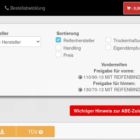
Bestellabwicklung
:
eller
Sortierung
Reifenhersteller
Trockenhaftu
Handling
Eigendämpfu
Preis
Vorderreifen
Freigabe für vorne:
110/90-13 MIT REIFENBI
Freigabe für hinten:
130/70-13 MIT REIFENBI
Wichtiger Hinweis zur ABE-Zu
TÜV