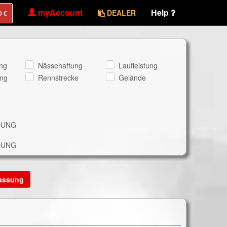
myAccount
Help
DEALER
ng
Nässehaftung
Laufleistung
ng
Rennstrecke
Gelände
NDUNG
NDUNG
lassung