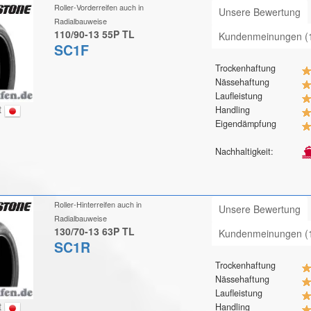
Roller-Vorderreifen auch in
Unsere Bewertung
Radialbauweise
110/90-13 55P TL
Kundenmeinungen (
SC1F
Trockenhaftung
Nässehaftung
Laufleistung
t
Handling
Eigendämpfung
Nachhaltigkeit:
Roller-Hinterreifen auch in
Unsere Bewertung
Radialbauweise
130/70-13 63P TL
Kundenmeinungen (
SC1R
Trockenhaftung
Nässehaftung
Laufleistung
t
Handling