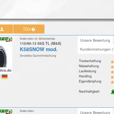
TÜV
Rollerreifen für Winterbetrieb
Unsere Bewertung
110/90-13 56Q TL (M&S)
K58SNOW mod.
Kundenmeinungen (
Snowtex-Gummimischung
Trockenhaftung
Nässehaftung
Laufleistung
t
Handling
Eigendämpfung
Nachhaltigkeit:
Rollerreifen
Unsere Bewertung