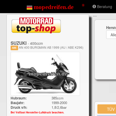
Beratung
---
Herst
SUZUKI
- 400ccm
AN 400 BURGMAN AB 1999 (AU / ABE K296)
ABE
Hubraum:
385ccm
Baujahr:
1999-2000
Druck v/h:
1,8/2,6bar
TÜV
Bei Volllast Hersteller-Luftdruck beachten.