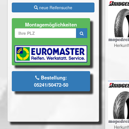
neue Reifensuche
Montagemöglichkeiten
Herkunf
Bestellung:
05241/50472-50
Herkunf