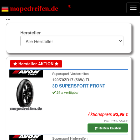
Nav
ein
---
Hersteller
Hersteller AKTION
Supersport-Vorderreifen
120/70ZR17 (58W) TL
3D SUPERSPORT FRONT
24 x verfügbar
Aktionspreis
inkl. 19% MwSt.
Reifen kaufen
Supersport Hinterreifen