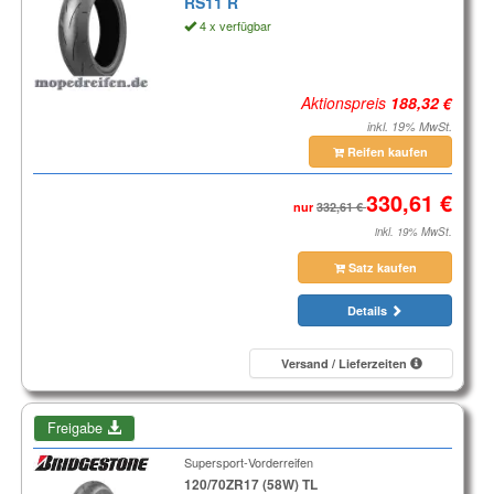
RS11 R
4 x verfügbar
Aktionspreis
inkl. 19% MwSt.
Reifen kaufen
nur
inkl. 19% MwSt.
Satz kaufen
Details
Versand / Lieferzeiten
Freigabe
Supersport-Vorderreifen
120/70ZR17 (58W) TL