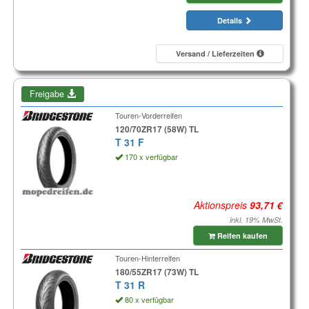
Details
Versand / Lieferzeiten
Freigabe
Touren-Vorderreifen
120/70ZR17 (58W) TL
T 31 F
170 x verfügbar
Aktionspreis
inkl. 19% MwSt.
Reifen kaufen
Touren-Hinterreifen
180/55ZR17 (73W) TL
T 31 R
80 x verfügbar