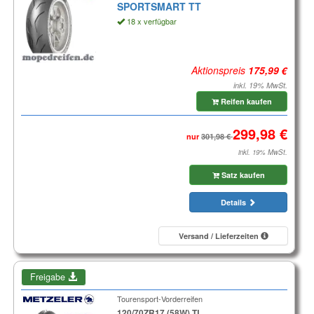
SPORTSMART TT
18 x verfügbar
Aktionspreis
inkl. 19% MwSt.
Reifen kaufen
nur
inkl. 19% MwSt.
Satz kaufen
Details
Versand / Lieferzeiten
Freigabe
Tourensport-Vorderreifen
120/70ZR17 (58W) TL