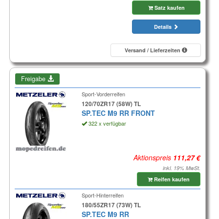
Satz kaufen
Details
Versand / Lieferzeiten
Freigabe
Sport-Vorderreifen
120/70ZR17 (58W) TL
SP.TEC M9 RR FRONT
322 x verfügbar
Aktionspreis
inkl. 19% MwSt.
Reifen kaufen
Sport-Hinterreifen
180/55ZR17 (73W) TL
SP.TEC M9 RR