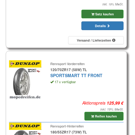
inkl. 19% MwSt.
Satz kaufen
Details
Versand / Lieferzeiten
Rennsport-Vorderreifen
120/70ZR17 (58W) TL
SPORTSMART TT FRONT
17 x verfügbar
Aktionspreis
inkl. 19% MwSt.
Reifen kaufen
Rennsport-Hinterreifen
180/55ZR17 (73W) TL