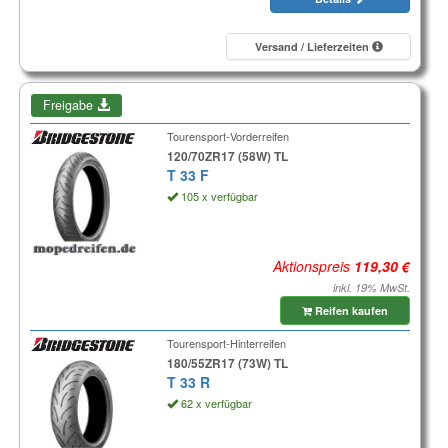
Versand / Lieferzeiten
Freigabe
Tourensport-Vorderreifen
120/70ZR17 (58W) TL
T 33 F
105 x verfügbar
Aktionspreis
inkl. 19% MwSt.
Reifen kaufen
Tourensport-Hinterreifen
180/55ZR17 (73W) TL
T 33 R
62 x verfügbar