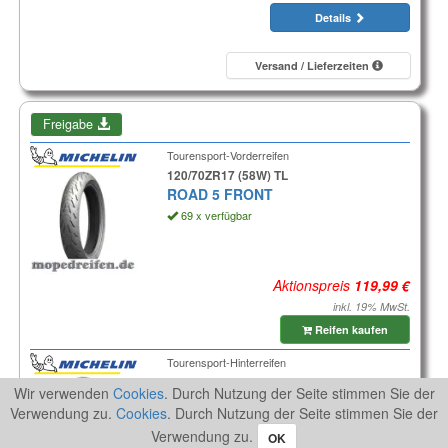
Details
Versand / Lieferzeiten
Freigabe
Tourensport-Vorderreifen
120/70ZR17 (58W) TL
ROAD 5 FRONT
69 x verfügbar
Aktionspreis
inkl. 19% MwSt.
Reifen kaufen
Tourensport-Hinterreifen
180/55ZR17 (73W) TL
Wir verwenden
Cookies
. Durch Nutzung der Seite stimmen Sie der
ROAD 5
Verwendung zu.
Cookies
. Durch Nutzung der Seite stimmen Sie der
72 x verfügbar
Verwendung zu.
OK