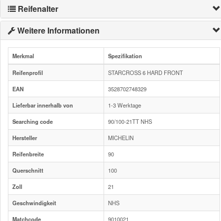
Reifenalter
Weitere Informationen
Merkmal
Spezifikation
Reifenprofil
STARCROSS 6 HARD FRONT
EAN
3528702748329
Lieferbar innerhalb von
1-3 Werktage
Searching code
90/100-21TT NHS
Hersteller
MICHELIN
Reifenbreite
90
Querschnitt
100
Zoll
21
Geschwindigkeit
NHS
Matchcode
9010021