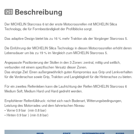
Beschreibung
Der MICHELIN Starcross 6 ist der erste Motocrossreifen mit MICHELIN Silica
Technology, die für Formbeständigkeit der Profilblöcke sorgt.
Das adaptive Design bietet bis zu 16 % mehr Traktion als der Vorgänger Starcross 5.
Die Einführung der MICHELIN Silica Technology in diesen Motocrossreifen erhöht deren
Lebensdauer um bis zu 19 % im Vergleich zum MICHELIN Starcross 5.
Angepasste Positionierung der Stollen in den 3 Zonen: zentral, mittig und seitlich,
verbunden mit einem spezifischen Versatz dieser Zonen.
Das einzige Ziel: Einen außergewöhnlich guten Kompromiss aus Grip und Lenkverhalten
für die Vorderachse sowie Grip, Traktion und Langlebigkeit für die Hinterachse zu bieten.
Für ein zweites Reifenleben kann die Laufrichtung der Reifen MICHELIN Starcross 6
Medium Soft, Medium Hard und Hard gedreht werden.
Empfohlener Reifenfülldruck: richtet sich nach Bodenart, Witterungsbedingungen,
Leistung des Motorrades und dem fahrerischen Niveau
• Vorne 0.9 bar (min 0.8 bar)
• Hinten 0.9 bar ) (min 0.8 bar)