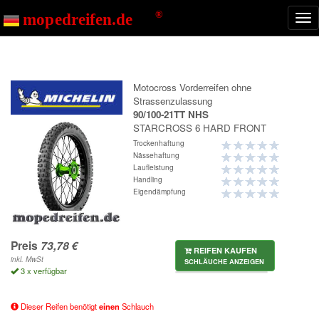
Start
STARCROSS 6 HARD FRONT
Nav
ein
Motocross Vorderreifen ohne
Strassenzulassung
90/100-21TT NHS
STARCROSS 6 HARD FRONT
Trockenhaftung
Nässehaftung
Laufleistung
Handling
Eigendämpfung
Preis
REIFEN KAUFEN
inkl. MwSt
SCHLÄUCHE ANZEIGEN
3 x verfügbar
Dieser Reifen benötigt
einen
Schlauch