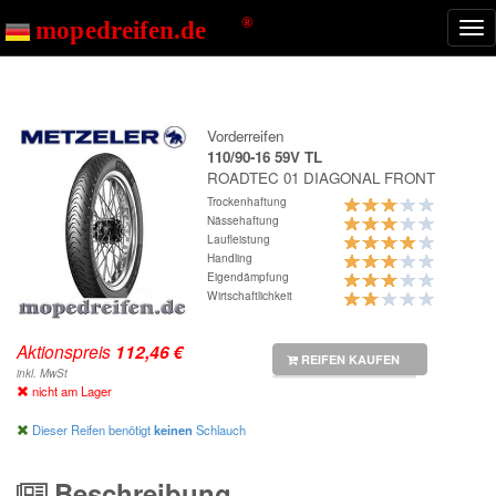
Start
ROADTEC 01 DIAGONAL FRONT
Nav
ein
Vorderreifen
110/90-16 59V TL
ROADTEC 01 DIAGONAL FRONT
Trockenhaftung
Nässehaftung
Laufleistung
Handling
Eigendämpfung
Wirtschaftlichkeit
Aktionspreis
REIFEN KAUFEN
inkl. MwSt
nicht am Lager
Dieser Reifen benötigt
keinen
Schlauch
Beschreibung