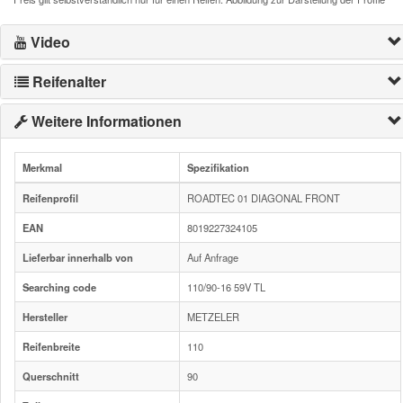
Video
Reifenalter
Weitere Informationen
Merkmal
Spezifikation
Reifenprofil
ROADTEC 01 DIAGONAL FRONT
EAN
8019227324105
Lieferbar innerhalb von
Auf Anfrage
Searching code
110/90-16 59V TL
Hersteller
METZELER
Reifenbreite
110
Querschnitt
90