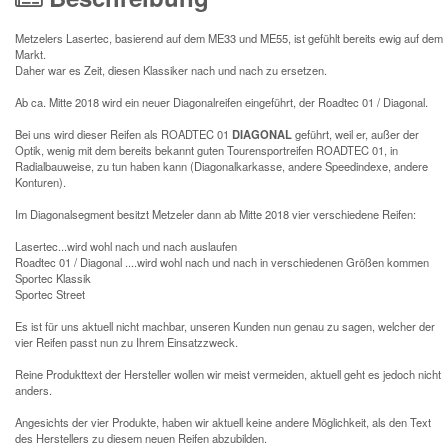
Metzelers Lasertec, basierend auf dem ME33 und ME55, ist gefühlt bereits ewig auf dem
Markt.
Daher war es Zeit, diesen Klassiker nach und nach zu ersetzen.
Ab ca. Mitte 2018 wird ein neuer Diagonalreifen eingeführt, der Roadtec 01 / Diagonal.
Bei uns wird dieser Reifen als ROADTEC 01
DIAGONAL
geführt, weil er, außer der
Optik, wenig mit dem bereits bekannt guten Tourensportreifen ROADTEC 01, in
Radialbauweise, zu tun haben kann (Diagonalkarkasse, andere Speedindexe, andere
Konturen).
Im Diagonalsegment besitzt Metzeler dann ab Mitte 2018 vier verschiedene Reifen:
Lasertec...wird wohl nach und nach auslaufen
Roadtec 01 / Diagonal ....wird wohl nach und nach in verschiedenen Größen kommen
Sportec Klassik
Sportec Street
Es ist für uns aktuell nicht machbar, unseren Kunden nun genau zu sagen, welcher der
vier Reifen passt nun zu Ihrem Einsatzzweck.
Reine Produkttext der Hersteller wollen wir meist vermeiden, aktuell geht es jedoch nicht
anders.
Angesichts der vier Produkte, haben wir aktuell keine andere Möglichkeit, als den Text
des Herstellers zu diesem neuen Reifen abzubilden.