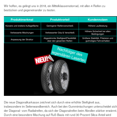
Wir hoffen, es gelingt uns in 2018, ein Mittelklassemotorrad, mit allen 4 Reifen zu
bestücken und gegeneinander zu testen.
Die neue Diagonalkarkasse zeichnet sich durch eine erhöhte Steifigkeit aus,
insbesondere im Seitenwandbereich. Auch bei den Gummimischungen unterscheidet sich
der Diagonal- vom Radialreifen, da sich der Diagonalreifen beim Abrollen stärker erwärmt.
Durch eine besondere Mischung auf Ruß-Basis mit rund 30 Prozent Silica-Anteil wird