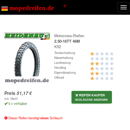
Start
K52
Nav
ein
Motocross-Reifen
2.50-16TT 46M
K52
Trockenhaftung
Nässehaftung
Laufleistung
Handling
Eigendämpfung
Offroad
Preis
REIFEN KAUFEN
inkl. MwSt
SCHLÄUCHE ANZEIGEN
5 x verfügbar
Dieser Reifen benötigt
einen
Schlauch