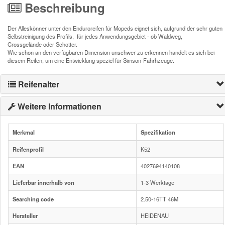
Beschreibung
Der Alleskönner unter den Enduroreifen für Mopeds eignet sich, aufgrund der sehr guten
Selbstreinigung des Profils, für jedes Anwendungsgebiet - ob Waldweg,
Crossgelände oder Schotter.
Wie schon an den verfügbaren Dimension unschwer zu erkennen handelt es sich bei
diesem Reifen, um eine Entwicklung speziel für Simson-Fahrhzeuge.
Reifenalter
Weitere Informationen
Merkmal
Spezifikation
Reifenprofil
K52
EAN
4027694140108
Lieferbar innerhalb von
1-3 Werktage
Searching code
2.50-16TT 46M
Hersteller
HEIDENAU