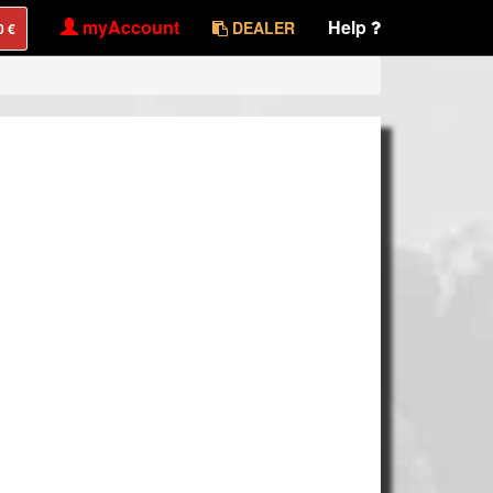
myAccount
Help
DEALER