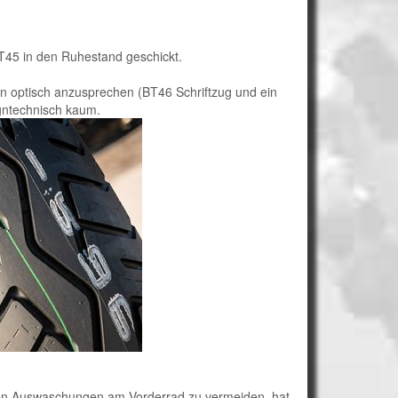
BT45 in den Ruhestand geschickt.
 optisch anzusprechen (BT46 Schriftzug und ein
gntechnisch kaum.
den Auswaschungen am Vorderrad zu vermeiden, hat