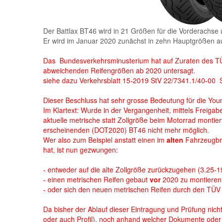
Der Battlax BT46 wird in 21 Größen für die Vorderachse
Er wird im Januar 2020 zunächst in zehn Hauptgrößen 
Das Bundesverkehrsminusterium hat auf Zuraten des TÜ
abweichenden Reifengrößen ab 2020 untersagt.
siehe dazu Verkehrsblatt 15-2019 StV 22/7341.1/40-00 S
Dieser Beschluss hat sehr grosse Bedeutung für die You
Im Klartext: Wurde in der Vergangenheit, mittels Freiga
aktuelle metrische statt Zollgröße beim Motorrad montiert
erscheinenden (DOT2020) BT46 nicht mehr möglich.
Wer also zum Beispiel anstatt einen im
alten
Fahrzeugbri
hat, ist nun gezwungen:
- entweder auf die alte Zollgröße zurückzugehen (3.25-1
- einen metrischen Reifen gebaut
vor
2020 zu montieren
- oder sich den neuen metrischen Reifen durch den TÜV 
Da bisher der Ablauf dieser Eintragung und Prüfung nicht
oder auch Profil), noch anhand welcher Dokumente oder 