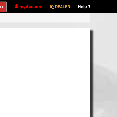
myAccount
Help
DEALER