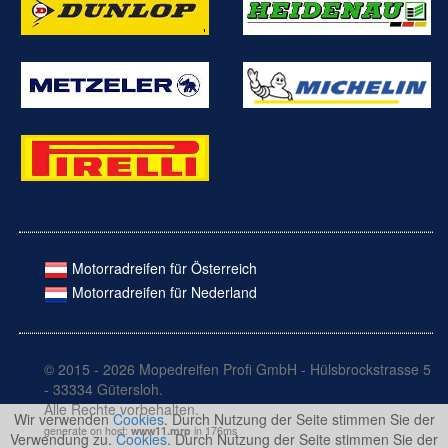
Motorradreifen für Österreich
Motorradreifen für Nederland
© 2015 - 2026 Mopedreifen Profi GmbH - Hülsbrockstrasse 5
- 33334 Gütersloh.
Alle Rechte vorbehalten.
Wir verwenden
Cookies
. Durch Nutzung der Seite stimmen Sie der
generate on host:
www11.mrp
in 176ms
Verwendung zu.
Cookies
. Durch Nutzung der Seite stimmen Sie der