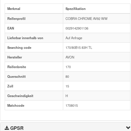
Merkmal
Spezifikation
Reifenprofil
COBRA CHROME AV92 WW
EAN
0029142901136
Lieferbar innerhalb von
Auf Anfrage
Searching code
170/80B15 83H TL
Hersteller
AVON
Reifenbreite
170
Querschnitt
80
Zoll
15
Geschwindigkeit
H
Matchcode
1708015
GPSR