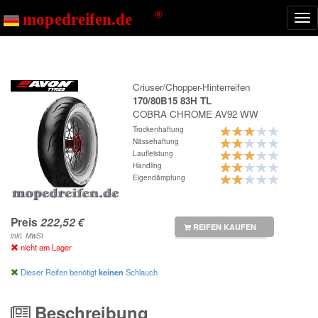
Start
COBRA CHROME AV92 WW
Nav
ein
Criuser/Chopper-Hinterreifen
170/80B15 83H TL
COBRA CHROME AV92 WW
Trockenhaftung
Nässehaftung
Laufleistung
Handling
Eigendämpfung
Preis
REIFEN KAUFEN
inkl. MwSt
nicht am Lager
Dieser Reifen benötigt
keinen
Schlauch
Beschreibung