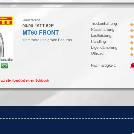
Vorderreifen
Trockenhaftung
90/90-19TT 52P
Nässehaftung
MT60 FRONT
Laufleistung
für mittlere und große Enduros
Handling
Eigendämpfung
Offroad
:
Nachhaltigkeit:
radreifen benötigt
Schlauch
einen