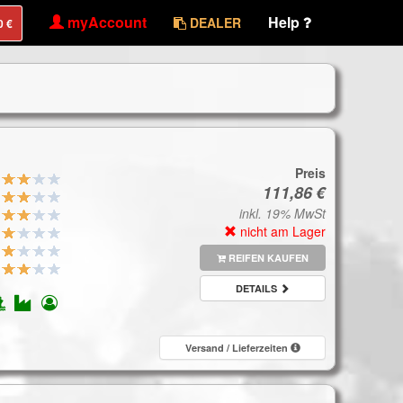
myAccount
Help
DEALER
Preis
inkl. 19% MwSt
nicht am Lager
REIFEN KAUFEN
DETAILS
Versand / Lieferzeiten