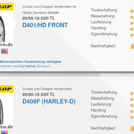
Cruiser und Chopper-Vorderreifen für
Trockenhaftung
Harley-Davidson Modelle
Nässehaftung
90/90-19 52H TL
Laufleistung
D401/HD FRONT
Handling
Eigendämpfung
Nachhaltigkeit:
:
Motorradreifen-Versicherung verfügbar
radreifen benötigt
Schlauch
keinen
Cruiser und Chopper-Vorderreifen
Trockenhaftung
90/90-19 52H TL
Nässehaftung
D408F (HARLEY-D)
Laufleistung
Handling
Eigendämpfung
Nachhaltigkeit:
: