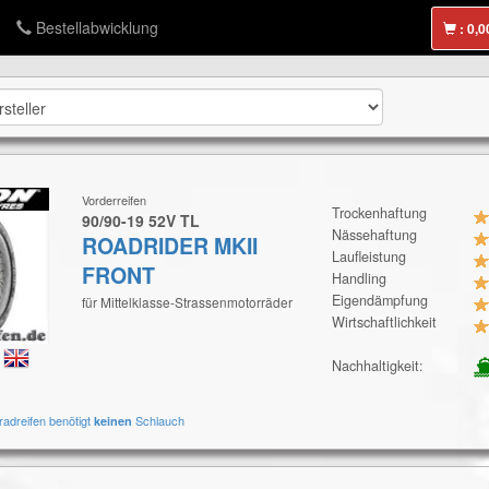
Bestellabwicklung
:
Vorderreifen
Trockenhaftung
90/90-19 52V TL
Nässehaftung
ROADRIDER MKII
Laufleistung
FRONT
Handling
Eigendämpfung
für Mittelklasse-Strassenmotorräder
Wirtschaftlichkeit
:
Nachhaltigkeit:
radreifen benötigt
Schlauch
keinen