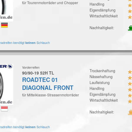
für Tourenmotorräder und Chopper
Handling
Eigendämpfung
Wirtschaftlichkeit
:
Nachhaltigkeit:
radreifen benötigt
Schlauch
keinen
Vorderreifen
Trockenhaftung
90/90-19 52H TL
Nässehaftung
ROADTEC 01
Laufleistung
DIAGONAL FRONT
Handling
Eigendämpfung
für Mittelklasse-Strassenmotorräder
Wirtschaftlichkeit
:
Nachhaltigkeit:
radreifen benötigt
Schlauch
keinen