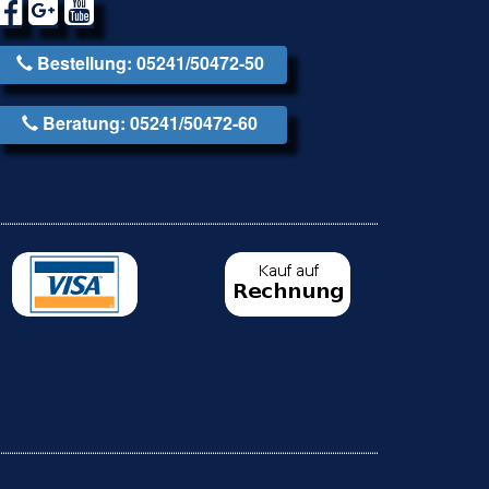
Bestellung: 05241/50472-50
Beratung: 05241/50472-60