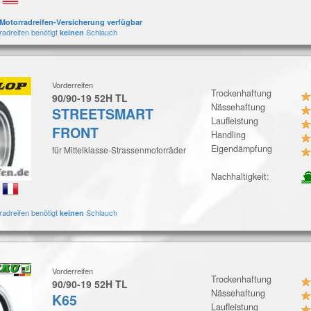
Motorradreifen-Versicherung verfügbar
radreifen benötigt
Schlauch
keinen
Vorderreifen
Trockenhaftung
90/90-19 52H TL
Nässehaftung
STREETSMART
Laufleistung
FRONT
Handling
Eigendämpfung
für Mittelklasse-Strassenmotorräder
Nachhaltigkeit:
:
radreifen benötigt
Schlauch
keinen
Vorderreifen
Trockenhaftung
90/90-19 52H TL
Nässehaftung
K65
Laufleistung