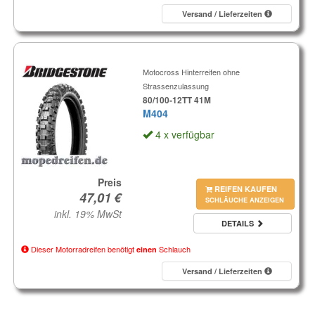
Versand / Lieferzeiten
Motocross Hinterreifen ohne
Strassenzulassung
80/100-12TT 41M
M404
4 x verfügbar
Preis
REIFEN KAUFEN
SCHLÄUCHE ANZEIGEN
inkl. 19% MwSt
DETAILS
Dieser Motorradreifen benötigt
Schlauch
einen
Versand / Lieferzeiten