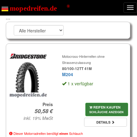
Nav
ein
---
Motocross-Hinterreifen ohne
Strassenzulassung
80/100-12TT 41M
M204
1 x verfügbar
Preis
REIFEN KAUFEN
SCHLÄUCHE ANZEIGEN
inkl. 19% MwSt
DETAILS
Dieser Motorradreifen benötigt
Schlauch
einen