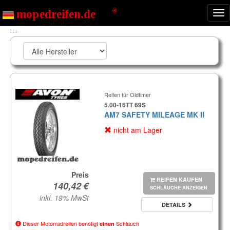
Nav
ein
---
Reifen für Oldtimer
5.00-16TT 69S
AM7 SAFETY MILEAGE MK II
nicht am Lager
Preis
REIFEN KAUFEN
SCHLÄUCHE ANZEIGEN
inkl. 19% MwSt
DETAILS
Dieser Motorradreifen benötigt
Schlauch
einen