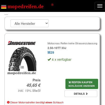
Nav
ein
---
Motocross Reifen keine Strassenzulassung
2.50-10TT 33J
M29
4 x verfügbar
Preis
REIFEN KAUFEN
SCHLÄUCHE ANZEIGEN
inkl. 19% MwSt
DETAILS
Dieser Motorradreifen benötigt
Schlauch
einen