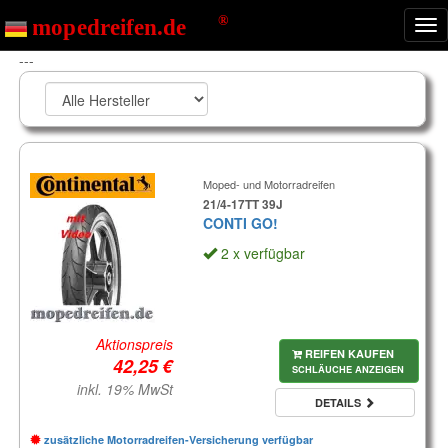
Nav
ein
---
Moped- und Motorradreifen
21/4-17TT 39J
CONTI GO!
2 x verfügbar
Aktionspreis
REIFEN KAUFEN
SCHLÄUCHE ANZEIGEN
inkl. 19% MwSt
DETAILS
zusätzliche Motorradreifen-Versicherung verfügbar