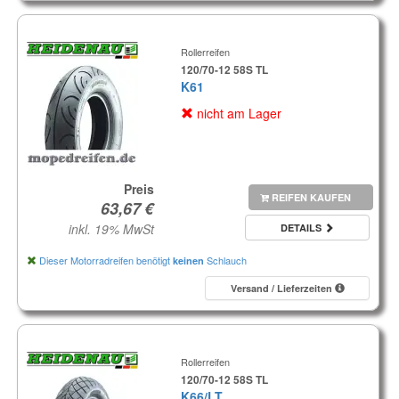
Rollerreifen
120/70-12 58S TL
K61
nicht am Lager
Preis
REIFEN KAUFEN
inkl. 19% MwSt
DETAILS
Dieser Motorradreifen benötigt
Schlauch
keinen
Versand / Lieferzeiten
Rollerreifen
120/70-12 58S TL
K66/LT