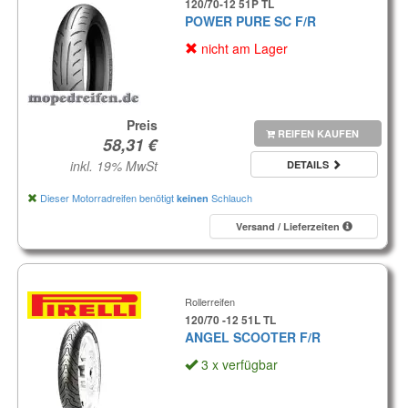
120/70-12 51P TL
POWER PURE SC F/R
nicht am Lager
Preis
REIFEN KAUFEN
inkl. 19% MwSt
DETAILS
Dieser Motorradreifen benötigt
Schlauch
keinen
Versand / Lieferzeiten
Rollerreifen
120/70 -12 51L TL
ANGEL SCOOTER F/R
3 x verfügbar