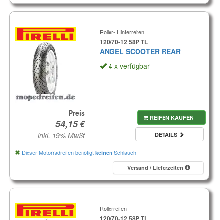
Roller- Hinterreifen
120/70-12 58P TL
ANGEL SCOOTER REAR
4 x verfügbar
Preis
REIFEN KAUFEN
inkl. 19% MwSt
DETAILS
Dieser Motorradreifen benötigt
Schlauch
keinen
Versand / Lieferzeiten
Rollerreifen
120/70-12 58P TL