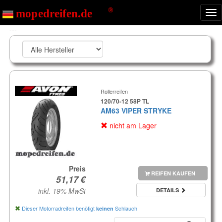
Nav
ein
---
Rollerreifen
120/70-12 58P TL
AM63 VIPER STRYKE
nicht am Lager
Preis
REIFEN KAUFEN
inkl. 19% MwSt
DETAILS
Dieser Motorradreifen benötigt
Schlauch
keinen