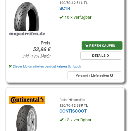
120/70-12 51L TL
SC1R
10 x verfügbar
Preis
REIFEN KAUFEN
inkl. 19% MwSt
DETAILS
Dieser Motorradreifen benötigt
Schlauch
keinen
Versand / Lieferzeiten
Roller-Hinterreifen
120/70-12 58P TL
CONTISCOOT
12 x verfügbar