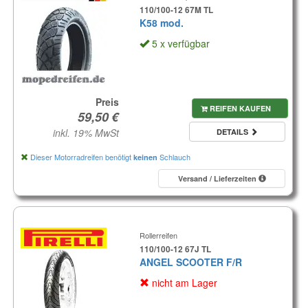
110/100-12 67M TL
K58 mod.
5 x verfügbar
Preis
REIFEN KAUFEN
inkl. 19% MwSt
DETAILS
Dieser Motorradreifen benötigt
Schlauch
keinen
Versand / Lieferzeiten
Rollerreifen
110/100-12 67J TL
ANGEL SCOOTER F/R
nicht am Lager