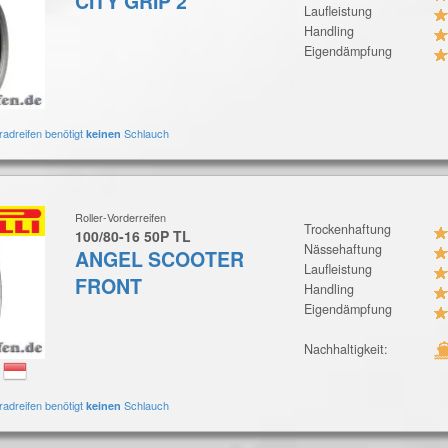
CITY GRIP 2
Laufleistung
Handling
Eigendämpfung
radreifen benötigt
Schlauch
keinen
Roller-Vorderreifen
Trockenhaftung
100/80-16 50P TL
Nässehaftung
ANGEL SCOOTER
Laufleistung
FRONT
Handling
Eigendämpfung
Nachhaltigkeit:
:
radreifen benötigt
Schlauch
keinen