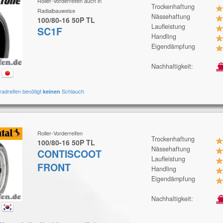
Roller-Vorderreifen auch in
Trockenhaftung
Radialbauweise
Nässehaftung
100/80-16 50P TL
Laufleistung
SC1F
Handling
Eigendämpfung
Nachhaltigkeit:
:
radreifen benötigt
Schlauch
keinen
Roller-Vorderreifen
Trockenhaftung
100/80-16 50P TL
Nässehaftung
CONTISCOOT
Laufleistung
FRONT
Handling
Eigendämpfung
Nachhaltigkeit:
: