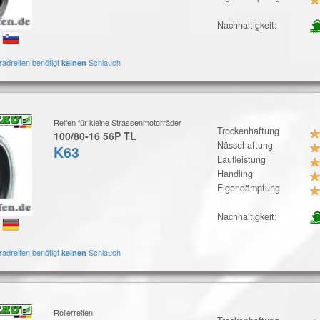
Nachhaltigkeit:
:
radreifen benötigt
Schlauch
keinen
Reifen für kleine Strassenmotorräder
Trockenhaftung
100/80-16 56P TL
Nässehaftung
K63
Laufleistung
Handling
Eigendämpfung
Nachhaltigkeit:
:
radreifen benötigt
Schlauch
keinen
Rollerreifen