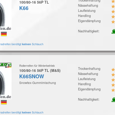
Trockenhaftung
100/80-16 56P TL
Nässehaftung
K66
Laufleistung
Handling
Eigendämpfung
Nachhaltigkeit:
:
radreifen benötigt
Schlauch
keinen
Rollerreifen für Winterbetrieb
Trockenhaftung
100/80-16 56P TL (M&S)
Nässehaftung
K66SNOW
Laufleistung
Snowtex-Gummimischung
Handling
Eigendämpfung
Nachhaltigkeit:
:
radreifen benötigt
Schlauch
keinen