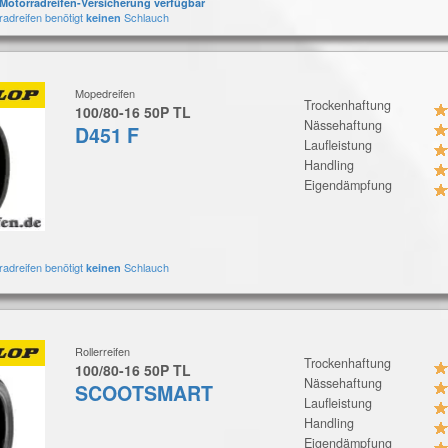
Motorradreifen-Versicherung verfügbar
radreifen benötigt
Schlauch
keinen
Mopedreifen
Trockenhaftung
100/80-16 50P TL
Nässehaftung
D451 F
Laufleistung
Handling
Eigendämpfung
radreifen benötigt
Schlauch
keinen
Rollerreifen
Trockenhaftung
100/80-16 50P TL
Nässehaftung
SCOOTSMART
Laufleistung
Handling
Eigendämpfung