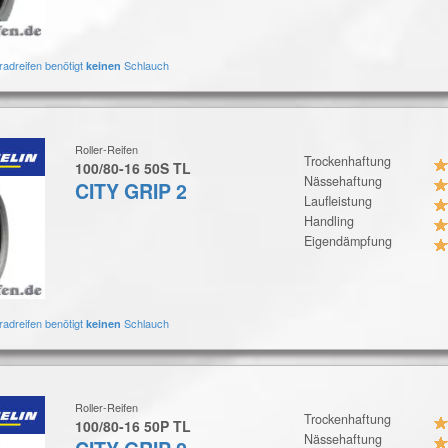
radreifen benötigt
Schlauch
keinen
Roller-Reifen
Trockenhaftung
100/80-16 50S TL
Nässehaftung
CITY GRIP 2
Laufleistung
Handling
Eigendämpfung
radreifen benötigt
Schlauch
keinen
Roller-Reifen
Trockenhaftung
100/80-16 50P TL
Nässehaftung