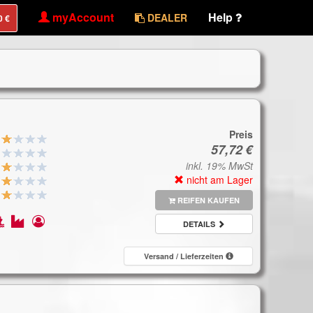
myAccount
Help
DEALER
Preis
inkl. 19% MwSt
nicht am Lager
REIFEN KAUFEN
DETAILS
Versand / Lieferzeiten