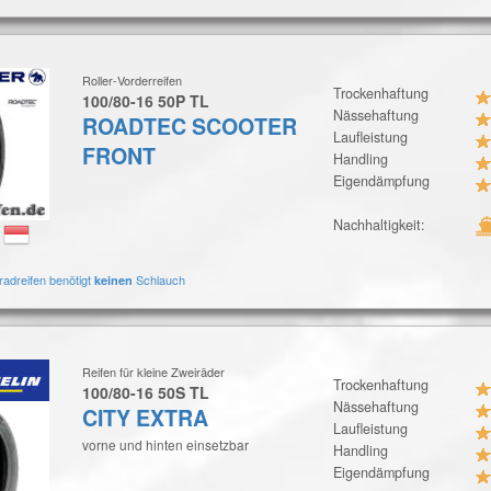
Roller-Vorderreifen
Trockenhaftung
100/80-16 50P TL
Nässehaftung
ROADTEC SCOOTER
Laufleistung
FRONT
Handling
Eigendämpfung
Nachhaltigkeit:
:
radreifen benötigt
Schlauch
keinen
Reifen für kleine Zweiräder
Trockenhaftung
100/80-16 50S TL
Nässehaftung
CITY EXTRA
Laufleistung
vorne und hinten einsetzbar
Handling
Eigendämpfung