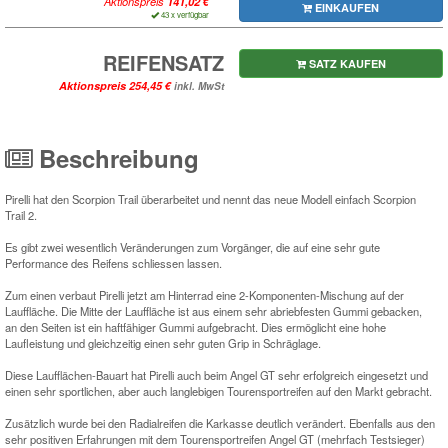
Aktionspreis
EINKAUFEN
43 x verfügbar
REIFENSATZ
SATZ KAUFEN
Aktionspreis
inkl. MwSt
Beschreibung
Pirelli hat den Scorpion Trail überarbeitet und nennt das neue Modell einfach Scorpion
Trail 2.
Es gibt zwei wesentlich Veränderungen zum Vorgänger, die auf eine sehr gute
Performance des Reifens schliessen lassen.
Zum einen verbaut Pirelli jetzt am Hinterrad eine 2-Komponenten-Mischung auf der
Lauffläche. Die Mitte der Lauffläche ist aus einem sehr abriebfesten Gummi gebacken,
an den Seiten ist ein haftfähiger Gummi aufgebracht. Dies ermöglicht eine hohe
Laufleistung und gleichzeitig einen sehr guten Grip in Schräglage.
Diese Laufflächen-Bauart hat Pirelli auch beim Angel GT sehr erfolgreich eingesetzt und
einen sehr sportlichen, aber auch langlebigen Tourensportreifen auf den Markt gebracht.
Zusätzlich wurde bei den Radialreifen die Karkasse deutlich verändert. Ebenfalls aus den
sehr positiven Erfahrungen mit dem Tourensportreifen Angel GT (mehrfach Testsieger)