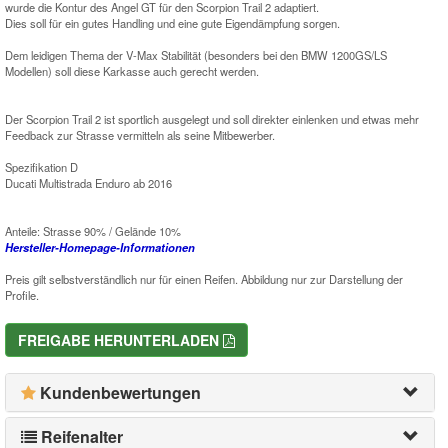
wurde die Kontur des Angel GT für den Scorpion Trail 2 adaptiert.
Dies soll für ein gutes Handling und eine gute Eigendämpfung sorgen.
Dem leidigen Thema der V-Max Stabilität (besonders bei den BMW 1200GS/LS
Modellen) soll diese Karkasse auch gerecht werden.
Der Scorpion Trail 2 ist sportlich ausgelegt und soll direkter einlenken und etwas mehr
Feedback zur Strasse vermitteln als seine Mitbewerber.
Spezifikation D
Ducati Multistrada Enduro ab 2016
Anteile: Strasse 90% / Gelände 10%
Hersteller-Homepage-Informationen
Preis gilt selbstverständlich nur für einen Reifen. Abbildung nur zur Darstellung der
Profile.
FREIGABE HERUNTERLADEN
Kundenbewertungen
Reifenalter