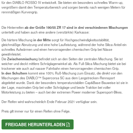
für den DIABLO ROSSO IV entwickelt. Sie bieten ein besonders schnelles Warm-up,
vergrößern damit den Temperaturbereich und sorgen bereits nach wenigen Metern für
rennmäßigen Kurvengrip.
Die Hinterreifen
ab der Größe 190/55 ZR 17 sind in drei verschiedenen Mischungen
unterteilt und haben auch eine andere (verstärkte) Karkasse:
Die härtere Mischung
in der Mitte
sorgt für Hochgeschwindigkeitsstabilität,
gleichmäßige Abnutzung und eine hohe Laufleistung, während der hohe Silica-Anteil ein
schnelles Aufwärmen und einen hervorragenden chemischen Grip bei Nässe
gewährleistet.
Die
Zwischenmischun
g befindet sich an den Seiten der zentralen Mischung. Sie ist
weicher und deckt mittlere Schräglagenwinkel ab. Als Full-Silica Mischung bietet sie bei
trockener wie auch auf nasser Fahrbahn einen hervorragenden chemischen Grip.
In den Schultern
kommt eine 100% Ruß-Mischung zum Einsatz, die direkt von den
Mischungen des DIABLO™ Supercorsa SC aus dem Langstrecken-Rennsport
abgeleitet wurde. Dank der besonders temperaturstabilen Cap&Base-Bauweise ist sie in
der Lage, maximalen Grip bei voller Schräglage und beste Traktion bei voller
Motorleistung zu bieten – auch bei der extremen Power moderner Supersport-Bikes.
Der Reifen wird wahrscheinlich Ende Februar 2021 verfügbar sein.
Preis gilt immer nur für einen Reifen ohne Felge.
FREIGABE HERUNTERLADEN