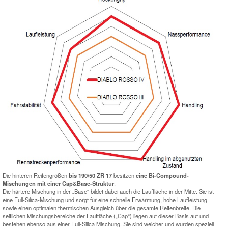
Die hinteren Reifengrößen
bis 190/50 ZR 17
besitzen
eine Bi-Compound-
Mischungen mit einer Cap&Base-Struktur
.
Die härtere Mischung in der „Base“ bildet dabei auch die Lauffläche in der Mitte. Sie ist
eine Full-Silica-Mischung und sorgt für eine schnelle Erwärmung, hohe Laufleistung
sowie einen optimalen thermischen Ausgleich über die gesamte Reifenbreite. Die
seitlichen Mischungsbereiche der Lauffläche („Cap“) liegen auf dieser Basis auf und
bestehen ebenso aus einer Full-Silica Mischung. Sie sind weicher und wurden speziell