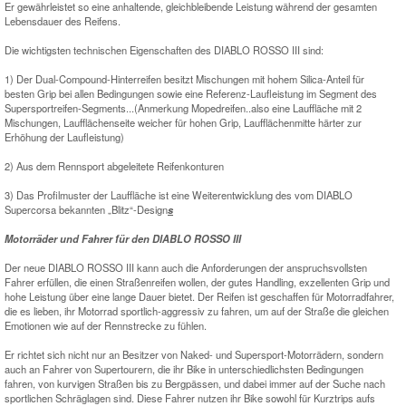
Er gewährleistet so eine anhaltende, gleichbleibende Leistung während der gesamten
Lebensdauer des Reifens.
Die wichtigsten technischen Eigenschaften des DIABLO ROSSO III sind:
1) Der Dual-Compound-Hinterreifen besitzt Mischungen mit hohem Silica-Anteil für
besten Grip bei allen Bedingungen sowie eine Referenz-Laufleistung im Segment des
Supersportreifen-Segments...(Anmerkung Mopedreifen..also eine Lauffläche mit 2
Mischungen, Laufflächenseite weicher für hohen Grip, Laufflächenmitte härter zur
Erhöhung der Laufleistung)
2) Aus dem Rennsport abgeleitete Reifenkonturen
3) Das Profilmuster der Lauffläche ist eine Weiterentwicklung des vom DIABLO
Supercorsa bekannten „Blitz“-Design
s
Motorräder und Fahrer für den DIABLO ROSSO III
Der neue DIABLO ROSSO III kann auch die Anforderungen der anspruchsvollsten
Fahrer erfüllen, die einen Straßenreifen wollen, der gutes Handling, exzellenten Grip und
hohe Leistung über eine lange Dauer bietet. Der Reifen ist geschaffen für Motorradfahrer,
die es lieben, ihr Motorrad sportlich-aggressiv zu fahren, um auf der Straße die gleichen
Emotionen wie auf der Rennstrecke zu fühlen.
Er richtet sich nicht nur an Besitzer von Naked- und Supersport-Motorrädern, sondern
auch an Fahrer von Supertourern, die ihr Bike in unterschiedlichsten Bedingungen
fahren, von kurvigen Straßen bis zu Bergpässen, und dabei immer auf der Suche nach
sportlichen Schräglagen sind. Diese Fahrer nutzen ihr Bike sowohl für Kurztrips aufs