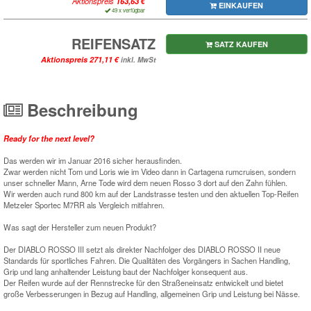
Aktionspreis
EINKAUFEN
49 x verfügbar
REIFENSATZ
SATZ KAUFEN
Aktionspreis
inkl. MwSt
Beschreibung
Ready for the next level?
Das werden wir im Januar 2016 sicher herausfinden.
Zwar werden nicht Tom und Loris wie im Video dann in Cartagena rumcruisen, sondern
unser schneller Mann, Arne Tode wird dem neuen Rosso 3 dort auf den Zahn fühlen.
Wir werden auch rund 800 km auf der Landstrasse testen und den aktuellen Top-Reifen
Metzeler Sportec M7RR als Vergleich mitfahren.
Was sagt der Hersteller zum neuen Produkt?
Der DIABLO ROSSO III setzt als direkter Nachfolger des DIABLO ROSSO II neue
Standards für sportliches Fahren. Die Qualitäten des Vorgängers in Sachen Handling,
Grip und lang anhaltender Leistung baut der Nachfolger konsequent aus.
Der Reifen wurde auf der Rennstrecke für den Straßeneinsatz entwickelt und bietet
große Verbesserungen in Bezug auf Handling, allgemeinen Grip und Leistung bei Nässe.