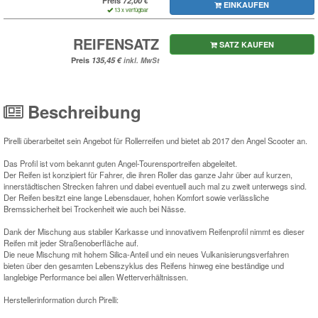
EINKAUFEN
13 x verfügbar
REIFENSATZ
SATZ KAUFEN
Preis
inkl. MwSt
Beschreibung
Pirelli überarbeitet sein Angebot für Rollerreifen und bietet ab 2017 den Angel Scooter an.
Das Profil ist vom bekannt guten Angel-Tourensportreifen abgeleitet.
Der Reifen ist konzipiert für Fahrer, die ihren Roller das ganze Jahr über auf kurzen,
innerstädtischen Strecken fahren und dabei eventuell auch mal zu zweit unterwegs sind.
Der Reifen besitzt eine lange Lebensdauer, hohen Komfort sowie verlässliche
Bremssicherheit bei Trockenheit wie auch bei Nässe.
Dank der Mischung aus stabiler Karkasse und innovativem Reifenprofil nimmt es dieser
Reifen mit jeder Straßenoberfläche auf.
Die neue Mischung mit hohem Silica-Anteil und ein neues Vulkanisierungsverfahren
bieten über den gesamten Lebenszyklus des Reifens hinweg eine beständige und
langlebige Performance bei allen Wetterverhältnissen
.
Herstellerinformation durch Pirelli: