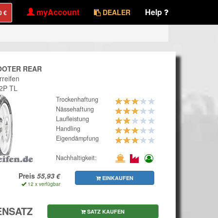
myAccount
Help
DEALER
OOTER REAR
rreifen
62P TL
Trockenhaftung
Nässehaftung
Laufleistung
Handling
Eigendämpfung
Nachhaltigkeit:
Preis
EINKAUFEN
12 x verfügbar
ENSATZ
SATZ KAUFEN