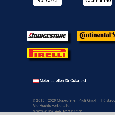
Motorradreifen für Österreich
© 2015 - 2026 Mopedreifen Profi GmbH - Hülsbroc
Alle Rechte vorbehalten.
generate on host:
www11.mrp
in 171ms