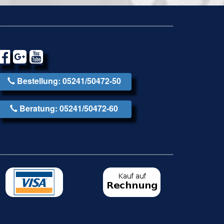
Bestellung: 05241/50472-50
Beratung: 05241/50472-60