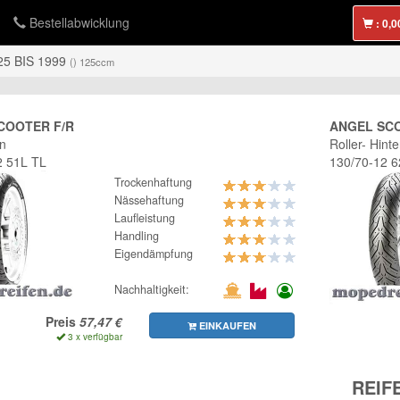
Bestellabwicklung
:
5 BIS 1999
() 125ccm
COOTER F/R
ANGEL SC
en
Roller- Hinte
2 51L TL
130/70-12 
Trockenhaftung
Nässehaftung
Laufleistung
Handling
Eigendämpfung
Nachhaltigkeit:
Preis
EINKAUFEN
3 x verfügbar
REIF