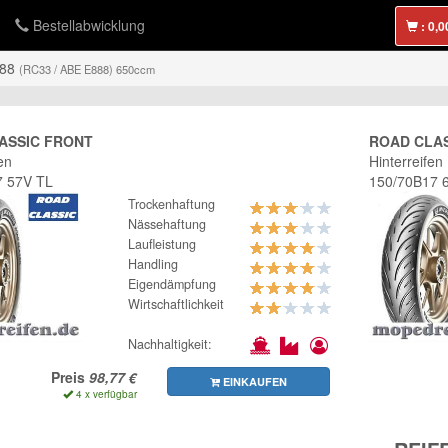
Bestellabwicklung
:
988
(RC33 / ABE E888) 650ccm
ASSIC FRONT
ROAD CLA
en
Hinterreifen
7 57V TL
150/70B17 
Trockenhaftung
Nässehaftung
Laufleistung
Handling
Eigendämpfung
Wirtschaftlichkeit
Nachhaltigkeit:
Preis
EINKAUFEN
4 x verfügbar