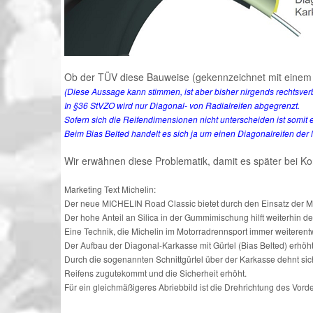
Ob der TÜV diese Bauweise (gekennzeichnet mit einem
(Diese Aussage kann stimmen, ist aber bisher nirgends rechtsverbi
In §36 StVZO wird nur Diagonal- von Radialreifen abgegrenzt.
Sofern sich die Reifendimensionen nicht unterscheiden ist somit 
Beim Bias Belted handelt es sich ja um einen Diagonalreifen der le
Wir erwähnen diese Problematik, damit es später bei Ko
Marketing Text Michelin:
Der neue MICHELIN Road Classic bietet durch den Einsatz der M
Der hohe Anteil an Silica in der Gummimischung hilft weiterhin
Eine Technik, die Michelin im Motorradrennsport immer weiterent
Der Aufbau der Diagonal-Karkasse mit Gürtel (Bias Belted) erhöht
Durch die sogenannten Schnittgürtel über der Karkasse dehnt sich
Reifens zugutekommt und die Sicherheit erhöht.
Für ein gleichmäßigeres Abriebbild ist die Drehrichtung des Vor