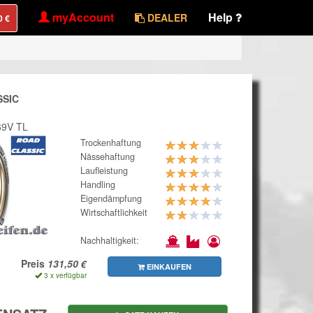
myAccount
Help
DEALER
SSIC
69V TL
Trockenhaftung
Nässehaftung
Laufleistung
Handling
Eigendämpfung
Wirtschaftlichkeit
Nachhaltigkeit:
Preis
EINKAUFEN
3 x verfügbar