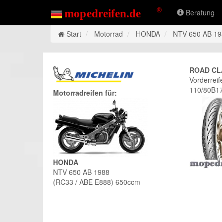
Beratung
Start
Motorrad
HONDA
NTV 650 AB 1
ROAD CL
Vorderreif
110/80B1
Motorradreifen für:
HONDA
NTV 650 AB 1988
(RC33 / ABE E888) 650ccm