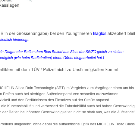
 B in der Grössenangabe) bei den Youngtimeren
klaglos
akzeptiert ble
ndlich hinterlegt:
ein Diagonaler Reifen dem Bias Belted aus Sicht der StVZO gleich zu stellen.
diglich (wie beim Radialreifen) einen Gürtel eingearbeitet hat.)
nflikten mit dem TÜV / Polizei nicht zu Unstimmigkeiten kommt.
ICHELIN Silica Rain Technologie (SRT) im Vergleich zum Vorgänger einen um bis
 den Reifen auch bei niedrigen Außentemperaturen schneller aufzuwärmen.
wickelt und den Bedürfnissen des Einsatzes auf der Straße anpasst.
 die Kurvenstabilität und verbessert die Fahrstabilität auch bei hohen Geschwindig
 der Reifen bei höheren Geschwindigkeiten nicht so stark aus, was die Aufstandsflä
derreifens umgekehrt, ohne dabei die authentische Optik des MICHELIN Road Class