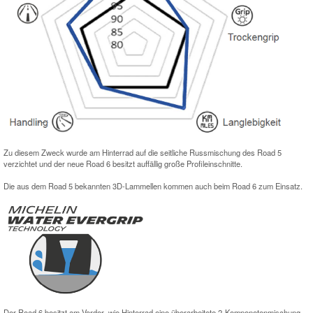
Zu diesem Zweck wurde am Hinterrad auf die seitliche Russmischung des Road 5
verzichtet und der neue Road 6 besitzt auffällig große Profileinschnitte.
Die aus dem Road 5 bekannten 3D-Lammellen kommen auch beim Road 6 zum Einsatz.
Der Road 6 besitzt am Vorder- wie Hinterrad eine überarbeitete 2-Komponetenmischung