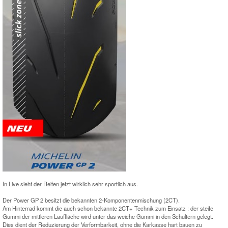
In Live sieht der Reifen jetzt wirklich sehr sportlich aus.
Der Power GP 2 besitzt die bekannten 2-Komponentenmischung (2CT).
Am Hinterrad kommt die auch schon bekannte 2CT+ Technik zum Einsatz : der steife
Gummi der mittleren Lauffläche wird unter das weiche Gummi in den Schultern gelegt.
Dies dient der Reduzierung der Verformbarkeit, ohne die Karkasse hart bauen zu