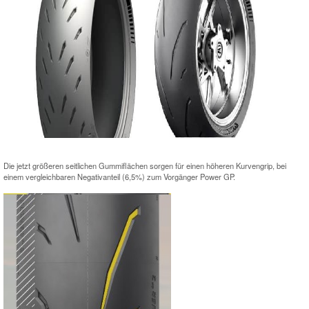
Die jetzt größeren seitlichen Gummiflächen sorgen für einen höheren Kurvengrip, bei
einem vergleichbaren Negativanteil (6,5%) zum Vorgänger Power GP.