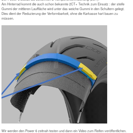
Am Hinterrad kommt die auch schon bekannte 2CT+ Technik zum Einsatz : der steife
Gummi der mittleren Lauffläche wird unter das weiche Gummi in den Schultern gelegt.
Dies dient der Reduzierung der Verformbarkeit, ohne die Karkasse hart bauen zu
müssen.
Wir werden den Power 6 zeitnah testen und dann ein Video zum Reifen veröffentlichen.