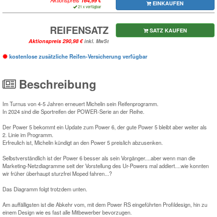
EINKAUFEN
21 x verfügbar
REIFENSATZ
SATZ KAUFEN
Aktionspreis
inkl. MwSt
kostenlose zusätzliche Reifen-Versicherung verfügbar
Beschreibung
Im Turnus von 4-5 Jahren erneuert Michelin sein Reifenprogramm.
In 2024 sind die Sportreifen der POWER-Serie an der Reihe.
Der Power 5 bekommt ein Update zum Power 6, der gute Power 5 bleibt aber weiter als
2. Linie im Programm.
Erfreulich ist, Michelin kündigt an den Power 5 preislich abzusenken.
Selbstverständlich ist der Power 6 besser als sein Vorgänger....aber wenn man die
Marketing-Netzdiagramme seit der Vorstellung des Ur-Powers mal addiert....wie konnten
wir früher überhaupt sturzfrei Moped fahren...?
Das Diagramm folgt trotzdem unten.
Am auffälligsten ist die Abkehr vom, mit dem Power RS eingeführten Profildesign, hin zu
einem Design wie es fast alle Mitbewerber bevorzugen.