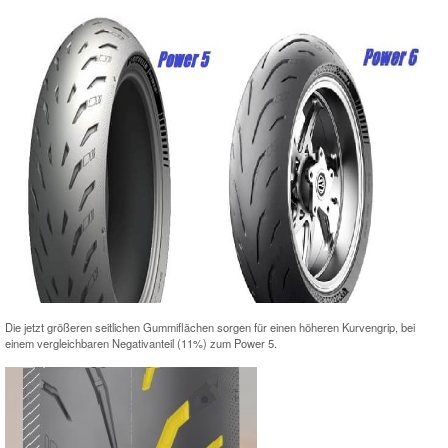
Die jetzt größeren seitlichen Gummiflächen sorgen für einen höheren Kurvengrip, bei
einem vergleichbaren Negativanteil (11%) zum Power 5.