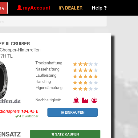
myAccount
Help
DEALER
ccm
 III CRUISER
 Chopper-Hinterreifen
77H TL
Trockenhaftung
Nässehaftung
Laufleistung
Handling
Eigendämpfung
Nachhaltigkeit:
tionspreis
EINKAUFEN
4 x verfügbar
ENSATZ
SATZ KAUFEN