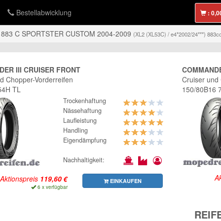
Bestellabwicklung
:
 883 C SPORTSTER CUSTOM 2004-2009
(XL2 (XL53C) / e4*2002/24***) 883
ER III CRUISER FRONT
COMMANDER
nd Chopper-Vorderreifen
Cruiser und
54H TL
150/80B16 
Trockenhaftung
Nässehaftung
Laufleistung
Handling
Eigendämpfung
Nachhaltigkeit:
Ak
Aktionspreis
EINKAUFEN
6 x verfügbar
REIF