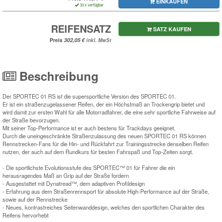
EINKAUFEN
33 x verfügbar
REIFENSATZ
SATZ KAUFEN
Preis
inkl. MwSt
Beschreibung
Der SPORTEC 01 RS ist die supersportliche Version des SPORTEC 01.
Er ist ein straßenzugelassener Reifen, der ein Höchstmaß an Trockengrip bietet und
wird damit zur ersten Wahl für alle Motorradfahrer, die eine sehr sportliche Fahrweise auf
der Straße bevorzugen.
Mit seiner Top-Performance ist er auch bestens für Trackdays geeignet.
Durch die uneingeschränkte Straßenzulassung des neuen SPORTEC 01 RS können
Rennstrecken-Fans für die Hin- und Rückfahrt zur Trainingsstrecke denselben Reifen
nutzen, der auch auf dem Rundkurs für besten Fahrspaß und Top-Zeiten sorgt.
- Die sportlichste Evolutionsstufe des SPORTEC™ 01 für Fahrer die ein
herausragendes Maß an Grip auf der Straße fordern
- Ausgestattet mit Dynatread™, dem adaptiven Profildesign
- Erfahrung aus dem Straßenrennsport für absolute High-Performance auf der Straße,
sowie auf der Rennstrecke
- Neues, kontrastreiches Seitenwanddesign, welches den sportlichen Charakter des
Reifens hervorhebt