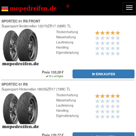
Nav
ein
SPORTEC 01 RS FRONT
Supersport-Vorderreifen
120/70ZR17 (58W) TL
Trockenhaftung
Nässehaftung
Laufleistung
Handling
Eigendämpfung
Preis
EINKAUFEN
35 x verfügbar
SPORTEC 01 RS
Supersport-Hinterreifen
180/55ZR17 (73W) TL
Trockenhaftung
Nässehaftung
Laufleistung
Handling
Eigendämpfung
Preis