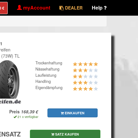
myAccount
Help
DEALER
1
reifen
 (73W) TL
Trockenhaftung
Nässehaftung
Laufleistung
Handling
Eigendämpfung
Preis
EINKAUFEN
21 x verfügbar
ENSATZ
SATZ KAUFEN