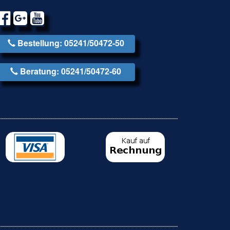
Bestellung: 05241/50472-50
Beratung: 05241/50472-60