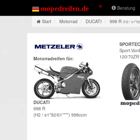
Beratung
Start
Motorrad
DUCATI
998 R
(H2 / e1*9
SPORTEC
Sport-Vord
120/70ZR
Motorradreifen für:
DUCATI
998 R
(H2 / e1*92/61****) 998ccm