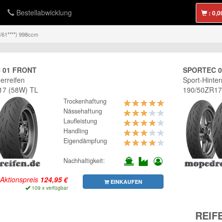
Bestellabwicklung
:
2/61****) 998ccm
 01 FRONT
SPORTEC 0
erreifen
Sport-Hinter
17 (58W) TL
190/50ZR17
Trockenhaftung
Nässehaftung
Laufleistung
Handling
Eigendämpfung
Nachhaltigkeit:
Aktionspreis
EINKAUFEN
109 x verfügbar
REIF