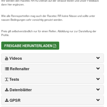
Wir werden den Racetec RR K3 zeitnah auf der Strasse testen und unser Feedback
dann hier ergänzen.
Wie alle Rennsportreifen mag auch der Racetec RR keine Nässe und sollte unter
nassen Bedingungen sehr vorsichtig genutzt werden.
Preis gilt selbstverständlich nur für einen Reifen. Abbildung nur zur Darstellung der
Profile.
FREIGABE HERUNTERLADEN
Videos
Reifenalter
Tests
Datenblätter
GPSR