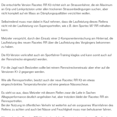
Die entschärfte Version Racetec RR K3 richtet sich an Strassenfahrer, die ein Maximum
an Grip und Lenkpräzision unter allen trockenen Strassenbedingungen suchen, aber
nicht komplett auf ein Mass an Dämpfungsqualitäten verzichten wollen.
Selbstredend muss man dabei in Kauf nehmen, dass die Laufleistung dieses Reifens
nicht mit der Laufleistung von Supersportreifen, wie z.B. dem Sportec M7 RR mithalten
kann.
Metzeler verspricht, durch den Einsatz einer 2-Komponentenmischung am Hinterrad, die
Laufleistung des neuen Racetec RR über die Laufleistung des Vorgängers bekommen
zu haben.
Die K3-Version verkraftet auch ein Sportfahrer-Training klaglos und kann somit auch auf
der Rennstrecke eingesetzt werden.
Für die Jagd nach Bestzeiten sollte bei reinem Rennstreckeneinsatz aber eher auf die
Versionen K1-2 gegangen werden.
Wie alle Rennsportreifen, besitzt auch der neue Racetec RR K3 ein etwas
eingeschränktes Temperaturfenster und eine gewisse Nässescheue.
Es sieht so aus, dass Metzeler mit diesem Reifen zwar die Latte in Sachen
Alltagsperformance deutlich angehoben hat, aber trotzdem bleibt der Racetec RR ein
Rennsportreifen.
Bei der Nutzung im öffentlichen Verkehr ist weiterhin auf ein sorgsames Warmfahren des
Reifens zu achten und auch bei Nässe und Feuchtigkeit muss man behutsamer fahren.