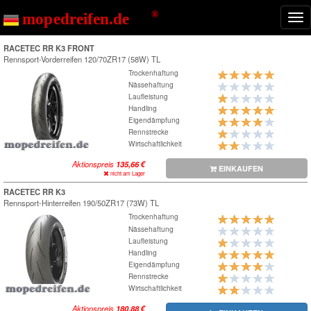
Nav
ein
RACETEC RR K3 FRONT
Rennsport-Vorderreifen
120/70ZR17 (58W) TL
Trockenhaftung
Nässehaftung
Laufleistung
Handling
Eigendämpfung
Rennstrecke
Wirtschaftlichkeit
Aktionspreis
EINKAUFEN
nicht am Lager
RACETEC RR K3
Rennsport-Hinterreifen
190/50ZR17 (73W) TL
Trockenhaftung
Nässehaftung
Laufleistung
Handling
Eigendämpfung
Rennstrecke
Wirtschaftlichkeit
Aktionspreis