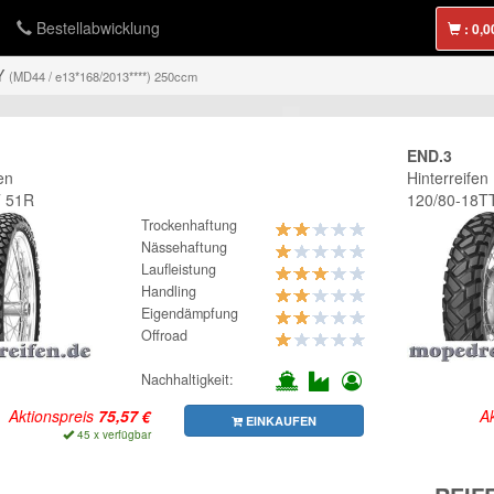
Bestellabwicklung
:
Y
(MD44 / e13*168/2013****) 250ccm
END.3
en
Hinterreifen
T 51R
120/80-18T
Trockenhaftung
Nässehaftung
Laufleistung
Handling
Eigendämpfung
Offroad
Nachhaltigkeit:
Aktionspreis
Ak
EINKAUFEN
45 x verfügbar