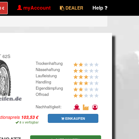
myAccount
Help
DEALER
T 62S
Trockenhaftung
Nässehaftung
Laufleistung
Handling
Eigendämpfung
Offroad
Nachhaltigkeit:
tionspreis
EINKAUFEN
8 x verfügbar