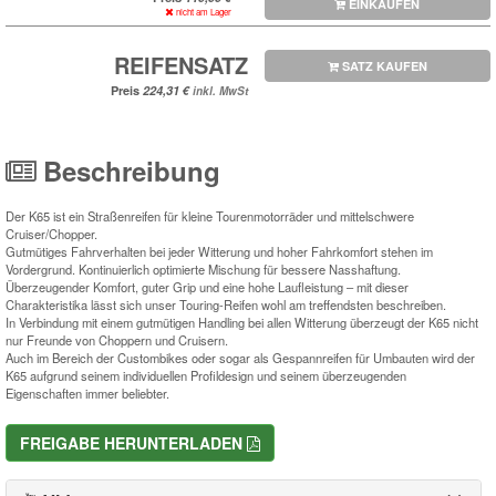
EINKAUFEN
nicht am Lager
REIFENSATZ
SATZ KAUFEN
Preis
inkl. MwSt
Beschreibung
Der K65 ist ein Straßenreifen für kleine Tourenmotorräder und mittelschwere
Cruiser/Chopper.
Gutmütiges Fahrverhalten bei jeder Witterung und hoher Fahrkomfort stehen im
Vordergrund. Kontinuierlich optimierte Mischung für bessere Nasshaftung.
Überzeugender Komfort, guter Grip und eine hohe Laufleistung – mit dieser
Charakteristika lässt sich unser Touring-Reifen wohl am treffendsten beschreiben.
In Verbindung mit einem gutmütigen Handling bei allen Witterung überzeugt der K65 nicht
nur Freunde von Choppern und Cruisern.
Auch im Bereich der Custombikes oder sogar als Gespannreifen für Umbauten wird der
K65 aufgrund seinem individuellen Profildesign und seinem überzeugenden
Eigenschaften immer beliebter.
FREIGABE HERUNTERLADEN