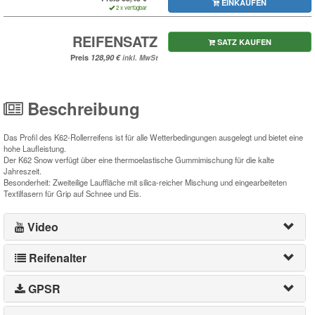
EINKAUFEN
2 x verfügbar
REIFENSATZ
SATZ KAUFEN
Preis
inkl. MwSt
Beschreibung
Das Profil des K62-Rollerreifens ist für alle Wetterbedingungen ausgelegt und bietet eine
hohe Laufleistung.
Der K62 Snow verfügt über eine thermoelastische Gummimischung für die kalte
Jahreszeit.
Besonderheit: Zweiteilige Lauffläche mit silica-reicher Mischung und eingearbeiteten
Textilfasern für Grip auf Schnee und Eis.
Video
Reifenalter
GPSR