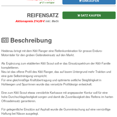
EINKAUFEN
27 x verfügbar
REIFENSATZ
SATZ KAUFEN
Aktionspreis
inkl. MwSt
Beschreibung
Heidenau bringt mit dem K60 Ranger eine Reifenkombination für grosse Enduro-
Motorräder für den groben Geländeeinsatz auf den Markt.
Als Ergänzung zum etablierten K60 Scout soll er das Einsatzspektrum der K60-Familie
komplettieren.
Neu ist das offene Profil des K60 Ranger, das auf losem Untergrund mehr Traktion und
eine gute Selbstreinigung verspricht.
Für eine gleichmäßige Kraftübertragung und optimierte seitliche Steigfähigkeit in
Hohlwegen und Spurrinnen wurde das versetzte Profildesign entwickelt.
Eine zum K60 Scout etwas verstärkte Karkasse mit angepasster Kontur soll für eine
hohe Durchschlagsfestigkeit sorgen und damit die Zuverlässigkeit des Reifens im harten
Offroadeinsatz garantieren.
Für gelegentliche Einsätze auf Asphalt wurde die Gummimischung auf eine vernünftige
Haftung bei Nässe ausgelegt.