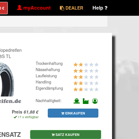
myAccount
Help
DEALER
Mopedreifen
58S TL
Trockenhaftung
Nässehaftung
Laufleistung
Handling
Eigendämpfung
Nachhaltigkeit:
Preis
EINKAUFEN
17 x verfügbar
ENSATZ
SATZ KAUFEN