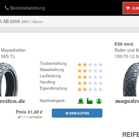
Bestellabwicklung
:
5 AB 2009
(M57) 125ccm
K58 mod.
d Mopedreifen
Roller und 
 58S TL
120/70-12 
Trockenhaftung
Nässehaftung
Laufleistung
Handling
Eigendämpfung
Nachhaltigkeit:
Preis
EINKAUFEN
17 x verfügbar
REIF