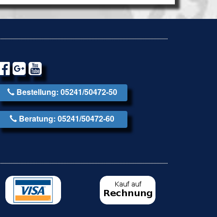
Bestellung: 05241/50472-50
Beratung: 05241/50472-60