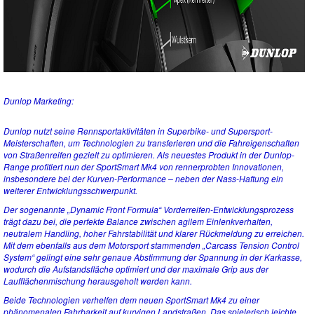
Dunlop Marketing:
Dunlop nutzt seine Rennsportaktivitäten in Superbike- und Supersport-
Meisterschaften, um Technologien zu transferieren und die Fahreigenschaften
von Straßenreifen gezielt zu optimieren. Als neuestes Produkt in der Dunlop-
Range profitiert nun der SportSmart Mk4 von rennerprobten Innovationen,
insbesondere bei der Kurven-Performance – neben der Nass-Haftung ein
weiterer Entwicklungsschwerpunkt.
Der sogenannte „Dynamic Front Formula“ Vorderreifen-Entwicklungsprozess
trägt dazu bei, die perfekte Balance zwischen agilem Einlenkverhalten,
neutralem Handling, hoher Fahrstabilität und klarer Rückmeldung zu erreichen.
Mit dem ebenfalls aus dem Motorsport stammenden „Carcass Tension Control
System“ gelingt eine sehr genaue Abstimmung der Spannung in der Karkasse,
wodurch die Aufstandsfläche optimiert und der maximale Grip aus der
Laufflächenmischung herausgeholt werden kann.
Beide Technologien verhelfen dem neuen SportSmart Mk4 zu einer
phänomenalen Fahrbarkeit auf kurvigen Landstraßen. Das spielerisch leichte