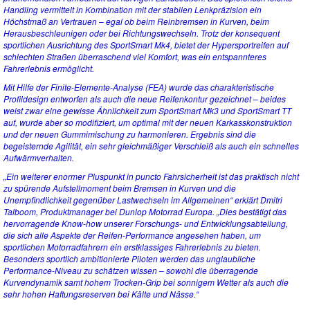
Handling vermittelt in Kombination mit der stabilen Lenkpräzision ein
Höchstmaß an Vertrauen – egal ob beim Reinbremsen in Kurven, beim
Herausbeschleunigen oder bei Richtungswechseln. Trotz der konsequent
sportlichen Ausrichtung des SportSmart Mk4, bietet der Hypersportreifen auf
schlechten Straßen überraschend viel Komfort, was ein entspannteres
Fahrerlebnis ermöglicht.
Mit Hilfe der Finite-Elemente-Analyse (FEA) wurde das charakteristische
Profildesign entworfen als auch die neue Reifenkontur gezeichnet – beides
weist zwar eine gewisse Ähnlichkeit zum SportSmart Mk3 und SportSmart TT
auf, wurde aber so modifiziert, um optimal mit der neuen Karkasskonstruktion
und der neuen Gummimischung zu harmonieren. Ergebnis sind die
begeisternde Agilität, ein sehr gleichmäßiger Verschleiß als auch ein schnelles
Aufwärmverhalten.
„Ein weiterer enormer Pluspunkt in puncto Fahrsicherheit ist das praktisch nicht
zu spürende Aufstellmoment beim Bremsen in Kurven und die
Unempfindlichkeit gegenüber Lastwechseln im Allgemeinen“ erklärt Dmitri
Talboom, Produktmanager bei Dunlop Motorrad Europa. „Dies bestätigt das
hervorragende Know-how unserer Forschungs- und Entwicklungsabteilung,
die sich alle Aspekte der Reifen-Performance angesehen haben, um
sportlichen Motorradfahrern ein erstklassiges Fahrerlebnis zu bieten.
Besonders sportlich ambitionierte Piloten werden das unglaubliche
Performance-Niveau zu schätzen wissen – sowohl die überragende
Kurvendynamik samt hohem Trocken-Grip bei sonnigem Wetter als auch die
sehr hohen Haftungsreserven bei Kälte und Nässe.“