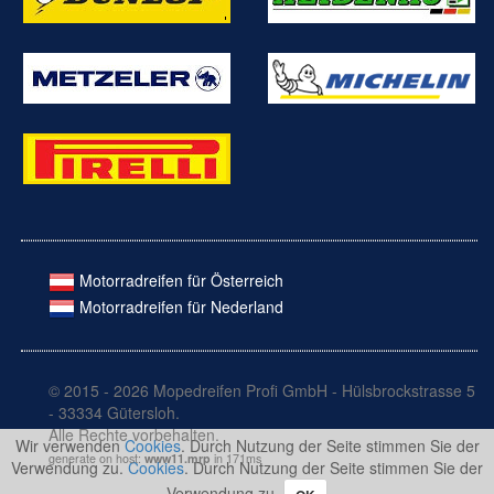
Motorradreifen für Österreich
Motorradreifen für Nederland
© 2015 - 2026 Mopedreifen Profi GmbH - Hülsbrockstrasse 5
- 33334 Gütersloh.
Alle Rechte vorbehalten.
Wir verwenden
Cookies
. Durch Nutzung der Seite stimmen Sie der
generate on host:
www11.mrp
in 171ms
Verwendung zu.
Cookies
. Durch Nutzung der Seite stimmen Sie der
Verwendung zu.