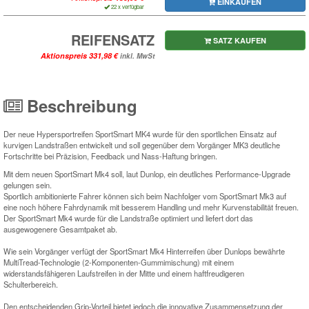
EINKAUFEN
22 x verfügbar
REIFENSATZ
SATZ KAUFEN
Aktionspreis
inkl. MwSt
Beschreibung
Der neue Hypersportreifen SportSmart MK4 wurde für den sportlichen Einsatz auf
kurvigen Landstraßen entwickelt und soll gegenüber dem Vorgänger MK3 deutliche
Fortschritte bei Präzision, Feedback und Nass-Haftung bringen.
Mit dem neuen SportSmart Mk4 soll, laut Dunlop, ein deutliches Performance-Upgrade
gelungen sein.
Sportlich ambitionierte Fahrer können sich beim Nachfolger vom SportSmart Mk3 auf
eine noch höhere Fahrdynamik mit besserem Handling und mehr Kurvenstabilität freuen.
Der SportSmart Mk4 wurde für die Landstraße optimiert und liefert dort das
ausgewogenere Gesamtpaket ab.
Wie sein Vorgänger verfügt der SportSmart Mk4 Hinterreifen über Dunlops bewährte
MultiTread-Technologie (2-Komponenten-Gummimischung) mit einem
widerstandsfähigeren Laufstreifen in der Mitte und einem haftfreudigeren
Schulterbereich
.
Den entscheidenden Grip-Vorteil bietet jedoch die innovative Zusammensetzung der