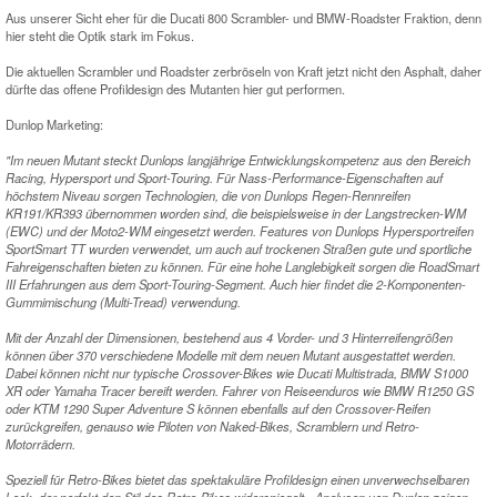
Aus unserer Sicht eher für die Ducati 800 Scrambler- und BMW-Roadster Fraktion, denn
hier steht die Optik stark im Fokus.
Die aktuellen Scrambler und Roadster zerbröseln von Kraft jetzt nicht den Asphalt, daher
dürfte das offene Profildesign des Mutanten hier gut performen.
Dunlop Marketing:
"Im neuen Mutant steckt Dunlops langjährige Entwicklungskompetenz aus den Bereich
Racing, Hypersport und Sport-Touring. Für Nass-Performance-Eigenschaften auf
höchstem Niveau sorgen Technologien, die von Dunlops Regen-Rennreifen
KR191/KR393 übernommen worden sind, die beispielsweise in der Langstrecken-WM
(EWC) und der Moto2-WM eingesetzt werden. Features von Dunlops Hypersportreifen
SportSmart TT wurden verwendet, um auch auf trockenen Straßen gute und sportliche
Fahreigenschaften bieten zu können. Für eine hohe Langlebigkeit sorgen die RoadSmart
III Erfahrungen aus dem Sport-Touring-Segment. Auch hier findet die 2-Komponenten-
Gummimischung (Multi-Tread) verwendung.
Mit der Anzahl der Dimensionen, bestehend aus 4 Vorder- und 3 Hinterreifengrößen
können über 370 verschiedene Modelle mit dem neuen Mutant ausgestattet werden.
Dabei können nicht nur typische Crossover-Bikes wie Ducati Multistrada, BMW S1000
XR oder Yamaha Tracer bereift werden. Fahrer von Reiseenduros wie BMW R1250 GS
oder KTM 1290 Super Adventure S können ebenfalls auf den Crossover-Reifen
zurückgreifen, genauso wie Piloten von Naked-Bikes, Scramblern und Retro-
Motorrädern.
Speziell für Retro-Bikes bietet das spektakuläre Profildesign einen unverwechselbaren
Look, der perfekt den Stil des Retro-Bikes widerspiegelt. „Analysen von Dunlop zeigen,