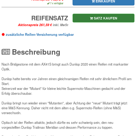
EINKAUFEN
7 x verfügbar
REIFENSATZ
SATZ KAUFEN
Aktionspreis
inkl. MwSt
zusätzliche Reifen-Versicherung verfügbar
Beschreibung
Nach Bridgestone mit dem AX41S bringt auch Dunlop 2020 einen Reifen mit markanter
Optik.
Dunlop hatte bereits vor Jahren einen gleichnamigen Reifen mit sehr ähnlichem Profil am
Start.
Seinerzeit war der "Mutant" für kleine leichte Supermoto-Maschinen gedacht und der
Erfolg überschaubar.
Dunlop bringt nun wieder einen "Mutanten", aber Achtung der "neue" Mutant trägt jetzt
eine M&S Kennung. Daher nicht mit dem alten o.g. Supermoto-Reifen (ohne M&S)
verwechseln.
Optisch ist der Reifen attaktiv, jedoch dürfte es sehr schwierig sein, den neu
vorgestellten Dunlop Trailmax Meridian und dessen Performance zu toppen.