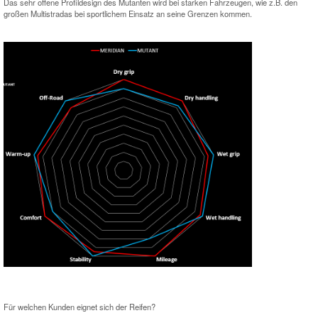
Das sehr offene Profildesign des Mutanten wird bei starken Fahrzeugen, wie z.B. den
großen Multistradas bei sportlichem Einsatz an seine Grenzen kommen.
Für welchen Kunden eignet sich der Reifen?