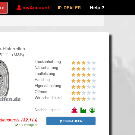
myAccount
Help
DEALER
-Hinterreifen
65T TL (M&S)
Trockenhaftung
Nässehaftung
Laufleistung
Handling
Eigendämpfung
Offroad
Wirtschaftlichkeit
Nachhaltigkeit:
tionspreis
EINKAUFEN
4 x verfügbar