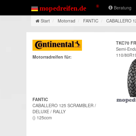
Beratung
Start
Motorrad
FANTIC
CABALLERO 12
TKC70 F
Semi-Endu
110/80R1
Motorradreifen für:
FANTIC
CABALLERO 125 SCRAMBLER /
DELUXE / RALLY
() 125ccm