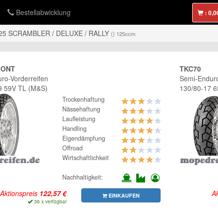
Bestellabwicklung
:
5 SCRAMBLER / DELUXE / RALLY
() 125ccm
RONT
TKC70
ro-Vorderreifen
Semi-Enduro
9 59V TL (M&S)
130/80-17 
Trockenhaftung
Nässehaftung
Laufleistung
Handling
Eigendämpfung
Offroad
Wirtschaftlichkeit
Nachhaltigkeit:
Aktionspreis
Ak
EINKAUFEN
36 x verfügbar