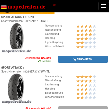
Nav
ein
SPORT ATTACK 4 FRONT
Sport-Vorderreifen
120/70ZR17 (58W) TL
Trockenhaftung
Nässehaftung
Laufleistung
Handling
Eigendämpfung
Wirtschaftlichkeit
Aktionspreis
EINKAUFEN
9 x verfügbar
SPORT ATTACK 4
Sport-Hinterreifen
180/55ZR17 (73W) TL
Trockenhaftung
Nässehaftung
Laufleistung
Handling
Eigendämpfung
Wirtschaftlichkeit
Aktionspreis