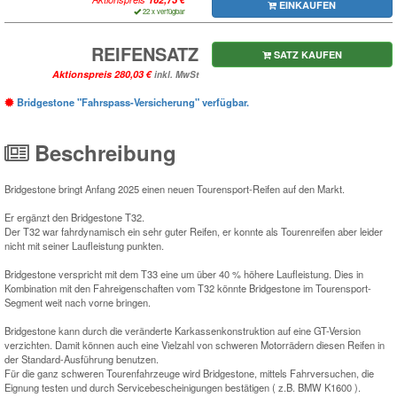
EINKAUFEN
22 x verfügbar
REIFENSATZ
SATZ KAUFEN
Aktionspreis
inkl. MwSt
Bridgestone "Fahrspass-Versicherung" verfügbar.
Beschreibung
Bridgestone bringt Anfang 2025 einen neuen Tourensport-Reifen auf den Markt.
Er ergänzt den Bridgestone T32.
Der T32 war fahrdynamisch ein sehr guter Reifen, er konnte als Tourenreifen aber leider
nicht mit seiner Laufleistung punkten.
Bridgestone verspricht mit dem T33 eine um über 40 % höhere Laufleistung. Dies in
Kombination mit den Fahreigenschaften vom T32 könnte Bridgestone im Tourensport-
Segment weit nach vorne bringen.
Bridgestone kann durch die veränderte Karkassenkonstruktion auf eine GT-Version
verzichten. Damit können auch eine Vielzahl von schweren Motorrädern diesen Reifen in
der Standard-Ausführung benutzen.
Für die ganz schweren Tourenfahrzeuge wird Bridgestone, mittels Fahrversuchen, die
Eignung testen und durch Servicebescheinigungen bestätigen ( z.B. BMW K1600 ).