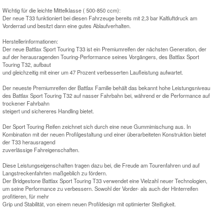
Wichtig für die leichte Mittelklasse ( 500-850 ccm):
Der neue T33 funktioniert bei diesen Fahrzeuge bereits mit 2,3 bar Kaltluftdruck am
Vorderrad und besitzt dann eine gutes Ablaufverhalten.
Herstellerinformationen:
Der neue Battlax Sport Touring T33 ist ein Premiumreifen der nächsten Generation, der
auf der herausragenden Touring-Performance seines Vorgängers, des Battlax Sport
Touring T32, aufbaut
und gleichzeitig mit einer um 47 Prozent verbesserten Laufleistung aufwartet.
Der neueste Premiumreifen der Battlax Familie behält das bekannt hohe Leistungsniveau
des Battlax Sport Touring T32 auf nasser Fahrbahn bei, während er die Performance auf
trockener Fahrbahn
steigert und sichereres Handling bietet.
Der Sport Touring Reifen zeichnet sich durch eine neue Gummimischung aus. In
Kombination mit der neuen Profilgestaltung und einer überarbeiteten Konstruktion bietet
der T33 herausragend
zuverlässige Fahreigenschaften.
Diese Leistungseigenschaften tragen dazu bei, die Freude am Tourenfahren und auf
Langstreckenfahrten maßgeblich zu fördern.
Der Bridgestone Battlax Sport Touring T33 verwendet eine Vielzahl neuer Technologien,
um seine Performance zu verbessern. Sowohl der Vorder- als auch der Hinterreifen
profitieren, für mehr
Grip und Stabilität, von einem neuen Profildesign mit optimierter Steifigkeit.