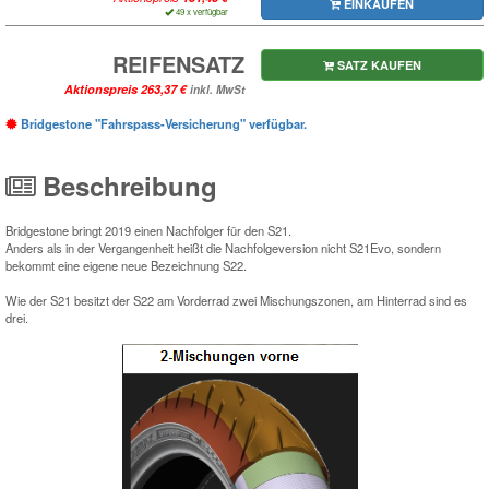
EINKAUFEN
49 x verfügbar
REIFENSATZ
SATZ KAUFEN
Aktionspreis
inkl. MwSt
Bridgestone "Fahrspass-Versicherung" verfügbar.
Beschreibung
Bridgestone bringt 2019 einen Nachfolger für den S21.
Anders als in der Vergangenheit heißt die Nachfolgeversion nicht S21Evo, sondern
bekommt eine eigene neue Bezeichnung S22.
Wie der S21 besitzt der S22 am Vorderrad zwei Mischungszonen, am Hinterrad sind es
drei.