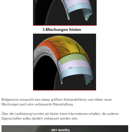
Bridgestone verspricht eine etwas größere Aufstandsfläche und mittels neuer
Mischungen auch eine verbesserte Nässehaftung.
Über die Laufleistung konnten wir bisher keine Informationen erhalten, die anderen
Eigenschaften sollen deutlich verbessert worden sein.