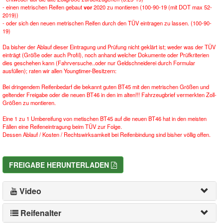
- einen metrischen Reifen gebaut
vor
2020 zu montieren (100-90-19 (mit DOT max 52-
2019))
- oder sich den neuen metrischen Reifen durch den TÜV eintragen zu lassen. (100-90-
19)
Da bisher der Ablauf dieser Eintragung und Prüfung nicht geklärt ist; weder was der TÜV
einträgt (Größe oder auch Profil), noch anhand welcher Dokumente oder Prüfkriterien
dies geschehen kann (Fahrversuche..oder nur Geldschneiderei durch Formular
ausfüllen); raten wir allen Youngtimer-Besitzern:
Bei dringendem Reifenbedarf die bekannt guten BT45 mit den metrischen Größen und
geltender Freigabe oder die neuen BT46 in den im alten!!! Fahrzeugbrief vermerkten Zoll-
Größen zu montieren.
Eine 1 zu 1 Umbereifung von metischen BT45 auf die neuen BT46 hat in den meisten
Fällen eine Reifeneintragung beim TÜV zur Folge.
Dessen Ablauf / Kosten / Rechtswirksamkeit bei Reifenbindung sind bisher völlig offen.
FREIGABE HERUNTERLADEN
Video
Reifenalter