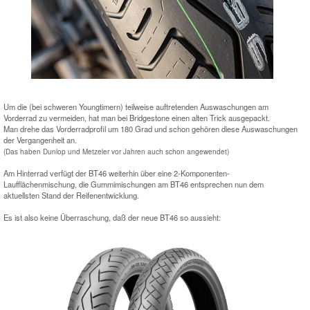
Um die (bei schweren Youngtimern) teilweise auftretenden Auswaschungen am
Vorderrad zu vermeiden, hat man bei Bridgestone einen alten Trick ausgepackt.
Man drehe das Vorderradprofil um 180 Grad und schon gehören diese Auswaschungen
der Vergangenheit an.
(Das haben Dunlop und Metzeler vor Jahren auch schon angewendet)
Am Hinterrad verfügt der BT46 weiterhin über eine 2-Komponenten-
Laufflächenmischung, die Gummimischungen am BT46 entsprechen nun dem
aktuellsten Stand der Reifenentwicklung.
Es ist also keine Überraschung, daß der neue BT46 so aussieht: