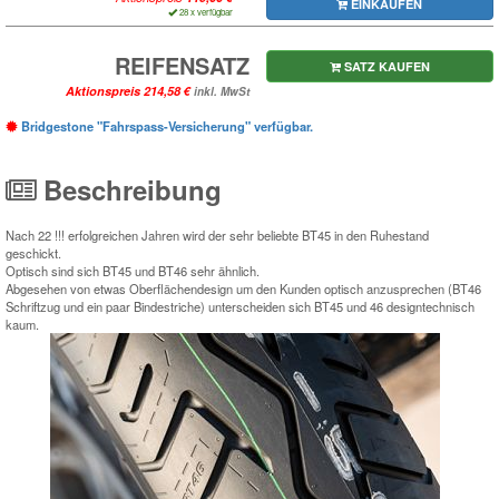
EINKAUFEN
28 x verfügbar
REIFENSATZ
SATZ KAUFEN
Aktionspreis
inkl. MwSt
Bridgestone "Fahrspass-Versicherung" verfügbar.
Beschreibung
Nach 22 !!! erfolgreichen Jahren wird der sehr beliebte BT45 in den Ruhestand
geschickt.
Optisch sind sich BT45 und BT46 sehr ähnlich.
Abgesehen von etwas Oberflächendesign um den Kunden optisch anzusprechen (BT46
Schriftzug und ein paar Bindestriche) unterscheiden sich BT45 und 46 designtechnisch
kaum.