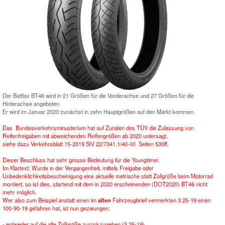
Der Battlax BT46 wird in 21 Größen für die Vorderachse und 27 Größen für die
Hinterachse angeboten.
Er wird im Januar 2020 zunächst in zehn Hauptgrößen auf den Markt kommen.
Das Bundesverkehrsminusterium hat auf Zuraten des TÜV die Zulassung von
Reifenfreigaben mit abweichenden Reifengrößen ab 2020 untersagt.
siehe dazu Verkehrsblatt 15-2019 StV 22/7341.1/40-00 Seiten 530ff.
Dieser Beschluss hat sehr grosse Bedeutung für die Youngtimer.
Im Klartext: Wurde in der Vergangenheit, mittels Freigabe oder
Unbedenklichkeitsbescheinigung eine aktuelle metrische statt Zollgröße beim Motorrad
montiert, so ist dies, startend mit dem in 2020 erscheinenden (DOT2020) BT46 nicht
mehr möglich.
Wer also zum Beispiel anstatt einen im
alten
Fahrzeugbrief vermerkten 3.25-19 einen
100-90-19 gefahren hat, ist nun gezwungen:
- entweder auf die alte Zollgröße zurückzugehen (3.25-19)